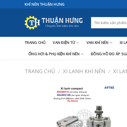
Skip
KHÍ NÉN THUẬN HƯNG
to
content
TRANG CHỦ
VAN ĐIỆN TỪ
VAN KHÍ NÉN
XI 
ỐNG HƠI & PHỤ KIỆN KHÍ NÉN
ĐỒNG HỒ ĐO ÁP SUẤ
TRANG CHỦ
XI LANH KHÍ NÉN
XI L
/
/