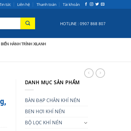
Tin tức
Liên hệ
Thanh toán
Tài khoản
HOTLINE : 0907 868 807
 BIẾN HÀNH TRÌNH XILANH
DANH MỤC SẢN PHẨM
g,
BÀN ĐẠP CHÂN KHÍ NÉN
BEN HƠI KHÍ NÉN
BỘ LỌC KHÍ NÉN