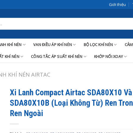
Giới thiệu
LANH KHÍ NÉN
VAN ĐIỀU ÁP KHÍ NÉN
BỘ LỌC KHÍ NÉN
CẢM
T KHÍ NÉN
CÔNG TẮC ÁP SUẤT KHÍ NÉN
KHỚP NỐI XOAY
ANH KHÍ NÉN AIRTAC
Xi Lanh Compact Airtac SDA80X10 Và
SDA80X10B (Loại Không Từ) Ren Tron
Ren Ngoài