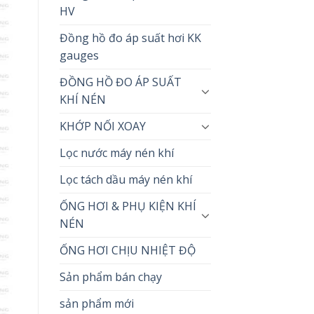
HV
Đồng hồ đo áp suất hơi KK
gauges
ĐỒNG HỒ ĐO ÁP SUẤT
KHÍ NÉN
KHỚP NỐI XOAY
Lọc nước máy nén khí
Lọc tách dầu máy nén khí
ỐNG HƠI & PHỤ KIỆN KHÍ
NÉN
ỐNG HƠI CHỊU NHIỆT ĐỘ
Sản phẩm bán chạy
sản phẩm mới