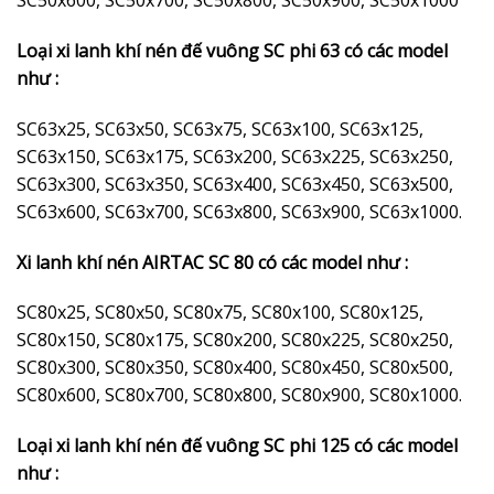
SC50x600, SC50x700, SC50x800, SC50x900, SC50x1000
Loại xi lanh khí nén đế vuông SC phi 63 có các model
như :
SC63x25, SC63x50, SC63x75, SC63x100, SC63x125,
SC63x150, SC63x175, SC63x200, SC63x225, SC63x250,
SC63x300, SC63x350, SC63x400, SC63x450, SC63x500,
SC63x600, SC63x700, SC63x800, SC63x900, SC63x1000.
Xi lanh khí nén AIRTAC SC 80 có các model như :
SC80x25, SC80x50, SC80x75, SC80x100, SC80x125,
SC80x150, SC80x175, SC80x200, SC80x225, SC80x250,
SC80x300, SC80x350, SC80x400, SC80x450, SC80x500,
SC80x600, SC80x700, SC80x800, SC80x900, SC80x1000.
Loại xi lanh khí nén đế vuông SC phi 125 có các model
như :