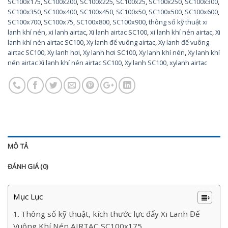
SC100x175
,
SC100x200
,
SC100x225
,
SC100x25
,
SC100x250
,
SC100x300
,
SC100x350
,
SC100x400
,
SC100x450
,
SC100x50
,
SC100x500
,
SC100x600
,
SC100x700
,
SC100x75
,
SC100x800
,
SC100x900
,
thông số kỹ thuật xi
lanh khí nén
,
xi lanh airtac
,
Xi lanh airtac SC100
,
xi lanh khí nén airtac
,
Xi
lanh khí nén airtac SC100
,
Xy lanh đế vuông airtac
,
Xy lanh đế vuông
airtac SC100
,
Xy lanh hơi
,
Xy lanh hơi SC100
,
Xy lanh khí nén
,
Xy lanh khí
nén airtac Xi lanh khí nén airtac SC100
,
Xy lanh SC100
,
xylanh airtac
MÔ TẢ
ĐÁNH GIÁ (0)
Mục Lục
Thông số kỹ thuật, kích thước lực đẩy Xi Lanh Đế
Vuông Khí Nén AIRTAC SC100x175