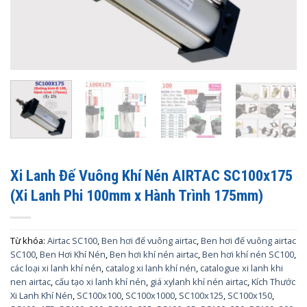
Xi Lanh Đế Vuông Khí Nén AIRTAC SC100x175
(Xi Lanh Phi 100mm x Hành Trình 175mm)
Từ khóa:
Airtac SC100
,
Ben hơi đế vuông airtac
,
Ben hơi đế vuông airtac
SC100
,
Ben Hơi Khí Nén
,
Ben hơi khí nén airtac
,
Ben hơi khí nén SC100
,
các loại xi lanh khí nén
,
catalog xi lanh khí nén
,
catalogue xi lanh khi
nen airtac
,
cấu tạo xi lanh khí nén
,
giá xylanh khí nén airtac
,
Kích Thước
Xi Lanh Khí Nén
,
SC100x100
,
SC100x1000
,
SC100x125
,
SC100x150
,