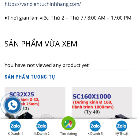
https://vandientuchinhhang.com/
♦Thời gian làm việc: Thứ 2 – Thứ 7 / 8:00 AM – 17:00 PM
SẢN PHẨM VỪA XEM
You have not viewed any product yet!
SẢN PHẨM TƯƠNG TỰ
K.Doanh 1
K.Doanh 2
Tìm đường
K.Doanh 3
Kỹ Thuật