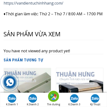
https://vandientuchinhhang.com/
♦Thời gian làm việc: Thứ 2 – Thứ 7 / 8:00 AM – 17:00 PM
SẢN PHẨM VỪA XEM
You have not viewed any product yet!
SẢN PHẨM TƯƠNG TỰ
K.Doanh 1
K.Doanh 2
Tìm đường
K.Doanh 3
Kỹ Thuật