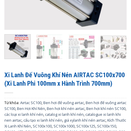
Xi Lanh Đế Vuông Khí Nén AIRTAC SC100x700
(Xi Lanh Phi 100mm x Hành Trình 700mm)
Từ khóa:
Airtac SC100
,
Ben hơi đế vuông airtac
,
Ben hơi đế vuông airtac
SC100
,
Ben Hơi Khí Nén
,
Ben hơi khí nén airtac
,
Ben hơi khí nén SC100
,
các loại xi lanh khí nén
,
catalog xi lanh khí nén
,
catalogue xi lanh khi
nen airtac
,
cấu tạo xi lanh khí nén
,
giá xylanh khí nén airtac
,
Kích Thước
Xi Lanh Khí Nén
,
SC100x100
,
SC100x1000
,
SC100x125
,
SC100x150
,