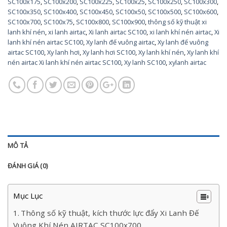
SC100x175
,
SC100x200
,
SC100x225
,
SC100x25
,
SC100x250
,
SC100x300
,
SC100x350
,
SC100x400
,
SC100x450
,
SC100x50
,
SC100x500
,
SC100x600
,
SC100x700
,
SC100x75
,
SC100x800
,
SC100x900
,
thông số kỹ thuật xi
lanh khí nén
,
xi lanh airtac
,
Xi lanh airtac SC100
,
xi lanh khí nén airtac
,
Xi
lanh khí nén airtac SC100
,
Xy lanh đế vuông airtac
,
Xy lanh đế vuông
airtac SC100
,
Xy lanh hơi
,
Xy lanh hơi SC100
,
Xy lanh khí nén
,
Xy lanh khí
nén airtac Xi lanh khí nén airtac SC100
,
Xy lanh SC100
,
xylanh airtac
MÔ TẢ
ĐÁNH GIÁ (0)
Mục Lục
Thông số kỹ thuật, kích thước lực đẩy Xi Lanh Đế
Vuông Khí Nén AIRTAC SC100x700