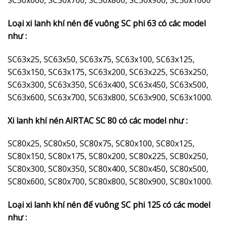
SC50x600, SC50x700, SC50x800, SC50x900, SC50x1000
Loại xi lanh khí nén đế vuông SC phi 63 có các model
như :
SC63x25, SC63x50, SC63x75, SC63x100, SC63x125,
SC63x150, SC63x175, SC63x200, SC63x225, SC63x250,
SC63x300, SC63x350, SC63x400, SC63x450, SC63x500,
SC63x600, SC63x700, SC63x800, SC63x900, SC63x1000.
Xi lanh khí nén AIRTAC SC 80 có các model như :
SC80x25, SC80x50, SC80x75, SC80x100, SC80x125,
SC80x150, SC80x175, SC80x200, SC80x225, SC80x250,
SC80x300, SC80x350, SC80x400, SC80x450, SC80x500,
SC80x600, SC80x700, SC80x800, SC80x900, SC80x1000.
Loại xi lanh khí nén đế vuông SC phi 125 có các model
như :