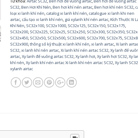
Từ khóa:
Airtac SC32
,
Ben hơi đế vuông airtac
,
Ben hơi đế vuông airtac
SC32
,
Ben Hơi Khí Nén
,
Ben hơi khí nén airtac
,
Ben hơi khí nén SC32
,
c
loại xi lanh khí nén
,
catalog xi lanh khí nén
,
catalogue xi lanh khi nen
airtac
,
cấu tạo xi lanh khí nén
,
giá xylanh khí nén airtac
,
Kích Thước Xi 
Khí Nén
,
SC32x100
,
SC32x1000
,
SC32x125
,
SC32x150
,
SC32x175
,
SC32x200
,
SC32x225
,
SC32x25
,
SC32x250
,
SC32x300
,
SC32x350
,
SC32x
SC32x450
,
SC32x50
,
SC32x500
,
SC32x600
,
SC32x700
,
SC32x75
,
SC32x8
SC32x900
,
thông số kỹ thuật xi lanh khí nén
,
xi lanh airtac
,
Xi lanh airta
SC32
,
xi lanh khí nén airtac
,
Xi lanh khí nén airtac SC32
,
Xy lanh đế vuô
airtac
,
Xy lanh đế vuông airtac SC32
,
Xy lanh hơi
,
Xy lanh hơi SC32
,
Xy l
khí nén
,
Xy lanh khí nén airtac Xi lanh khí nén airtac SC32
,
Xy lanh SC3
xylanh airtac