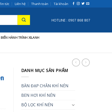
Tin tức
Liên hệ
Thanh toán
Tài khoản
HOTLINE : 0907 868 807
 BIẾN HÀNH TRÌNH XILANH
DANH MỤC SẢN PHẨM
en
BÀN ĐẠP CHÂN KHÍ NÉN
BEN HƠI KHÍ NÉN
BỘ LỌC KHÍ NÉN