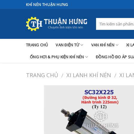
Skip
KHÍ NÉN THUẬN HƯNG
to
content
TRANG CHỦ
VAN ĐIỆN TỪ
VAN KHÍ NÉN
XI 
ỐNG HƠI & PHỤ KIỆN KHÍ NÉN
ĐỒNG HỒ ĐO ÁP SUẤ
TRANG CHỦ
XI LANH KHÍ NÉN
XI L
/
/