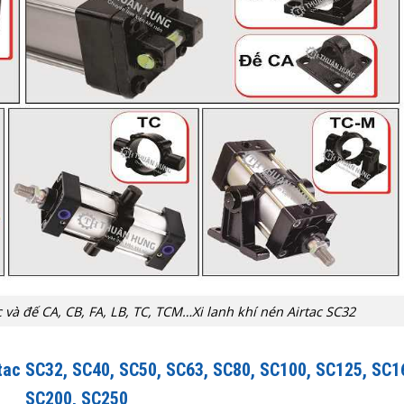
c và đế CA, CB, FA, LB, TC, TCM…Xi lanh khí nén Airtac SC32
rtac SC32, SC40, SC50, SC63, SC80, SC100, SC125, SC1
SC200, SC250