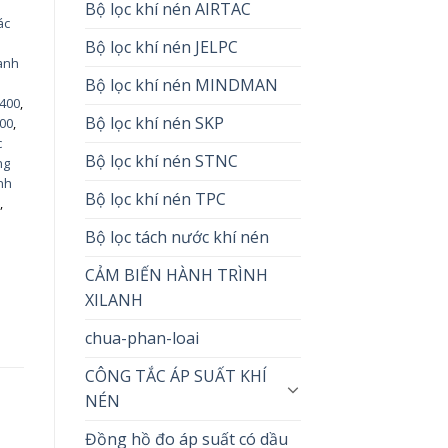
Bộ lọc khí nén AIRTAC
ác
Bộ lọc khí nén JELPC
Lanh
Bộ lọc khí nén MINDMAN
400
,
Bộ lọc khí nén SKP
00
,
c
Bộ lọc khí nén STNC
ng
anh
Bộ lọc khí nén TPC
2
,
Bộ lọc tách nước khí nén
CẢM BIẾN HÀNH TRÌNH
XILANH
chua-phan-loai
CÔNG TẮC ÁP SUẤT KHÍ
NÉN
Đồng hồ đo áp suất có dầu