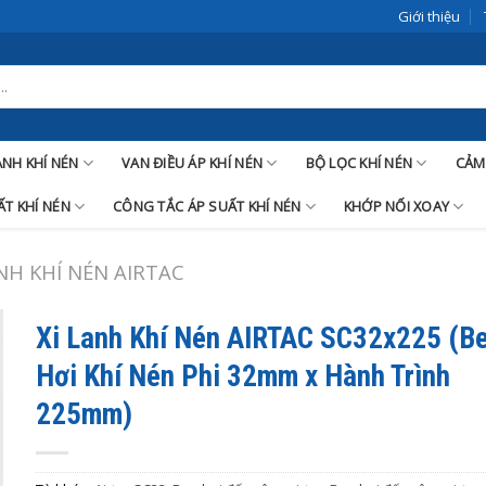
Giới thiệu
LANH KHÍ NÉN
VAN ĐIỀU ÁP KHÍ NÉN
BỘ LỌC KHÍ NÉN
CẢM
T KHÍ NÉN
CÔNG TẮC ÁP SUẤT KHÍ NÉN
KHỚP NỐI XOAY
ANH KHÍ NÉN AIRTAC
Xi Lanh Khí Nén AIRTAC SC32x225 (B
Hơi Khí Nén Phi 32mm x Hành Trình
225mm)