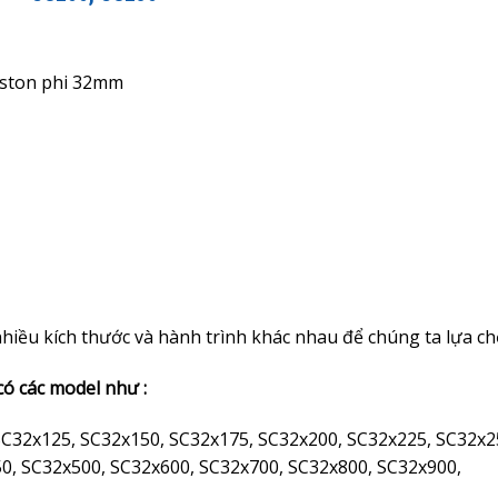
iston phi 32mm
 nhiều kích thước và hành trình khác nhau để chúng ta lựa ch
có các model như :
SC32x125, SC32x150, SC32x175, SC32x200, SC32x225, SC32x2
0, SC32x500, SC32x600, SC32x700, SC32x800, SC32x900,