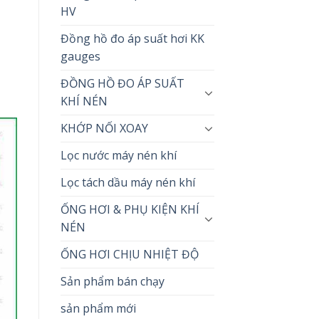
HV
Đồng hồ đo áp suất hơi KK
gauges
ĐỒNG HỒ ĐO ÁP SUẤT
KHÍ NÉN
KHỚP NỐI XOAY
Lọc nước máy nén khí
Lọc tách dầu máy nén khí
ỐNG HƠI & PHỤ KIỆN KHÍ
NÉN
ỐNG HƠI CHỊU NHIỆT ĐỘ
Sản phẩm bán chạy
sản phẩm mới