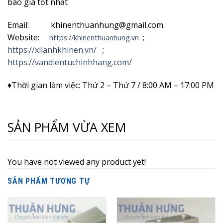
báo giá tốt nhất
Email: khinenthuanhung@gmail.com.
Website:
;
https://khinenthuanhung.vn
https://xilanhkhinen.vn/
;
https://vandientuchinhhang.com/
♦Thời gian làm việc: Thứ 2 – Thứ 7 / 8:00 AM – 17:00 PM
SẢN PHẨM VỪA XEM
You have not viewed any product yet!
SẢN PHẨM TƯƠNG TỰ