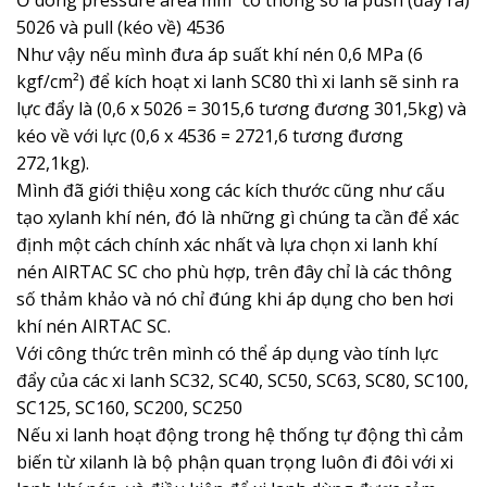
Ở dòng pressure area mm² có thông số là push (đẩy ra)
5026 và pull (kéo về) 4536
Như vậy nếu mình đưa áp suất khí nén 0,6 MPa (6
kgf/cm²) để kích hoạt xi lanh SC80 thì xi lanh sẽ sinh ra
lực đẩy là (0,6 x 5026 = 3015,6 tương đương 301,5kg) và
kéo về với lực (0,6 x 4536 = 2721,6 tương đương
272,1kg).
Mình đã giới thiệu xong các kích thước cũng như cấu
tạo xylanh khí nén, đó là những gì chúng ta cần để xác
định một cách chính xác nhất và lựa chọn xi lanh khí
nén AIRTAC SC cho phù hợp, trên đây chỉ là các thông
số thảm khảo và nó chỉ đúng khi áp dụng cho ben hơi
khí nén AIRTAC SC.
Với công thức trên mình có thể áp dụng vào tính lực
đẩy của các xi lanh SC32, SC40, SC50, SC63, SC80, SC100,
SC125, SC160, SC200, SC250
Nếu xi lanh hoạt động trong hệ thống tự động thì cảm
biến từ xilanh là bộ phận quan trọng luôn đi đôi với xi