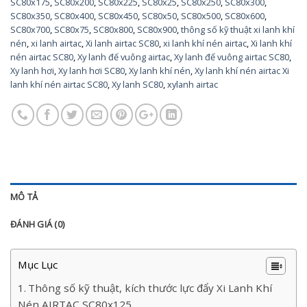
SC80x175
,
SC80x200
,
SC80x225
,
SC80x25
,
SC80x250
,
SC80x300
,
SC80x350
,
SC80x400
,
SC80x450
,
SC80x50
,
SC80x500
,
SC80x600
,
SC80x700
,
SC80x75
,
SC80x800
,
SC80x900
,
thông số kỹ thuật xi lanh khí
nén
,
xi lanh airtac
,
Xi lanh airtac SC80
,
xi lanh khí nén airtac
,
Xi lanh khí
nén airtac SC80
,
Xy lanh đế vuông airtac
,
Xy lanh đế vuông airtac SC80
,
Xy lanh hơi
,
Xy lanh hơi SC80
,
Xy lanh khí nén
,
Xy lanh khí nén airtac Xi
lanh khí nén airtac SC80
,
Xy lanh SC80
,
xylanh airtac
MÔ TẢ
ĐÁNH GIÁ (0)
Mục Lục
Thông số kỹ thuật, kích thước lực đẩy Xi Lanh Khí
Nén AIRTAC SC80x125