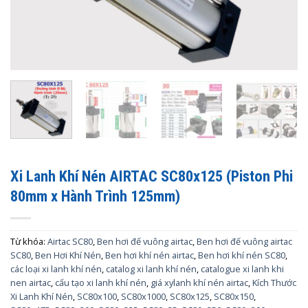
Xi Lanh Khí Nén AIRTAC SC80x125 (Piston Phi
80mm x Hành Trình 125mm)
Từ khóa:
Airtac SC80
,
Ben hơi đế vuông airtac
,
Ben hơi đế vuông airtac
SC80
,
Ben Hơi Khí Nén
,
Ben hơi khí nén airtac
,
Ben hơi khí nén SC80
,
các loại xi lanh khí nén
,
catalog xi lanh khí nén
,
catalogue xi lanh khi
nen airtac
,
cấu tạo xi lanh khí nén
,
giá xylanh khí nén airtac
,
Kích Thước
Xi Lanh Khí Nén
,
SC80x100
,
SC80x1000
,
SC80x125
,
SC80x150
,