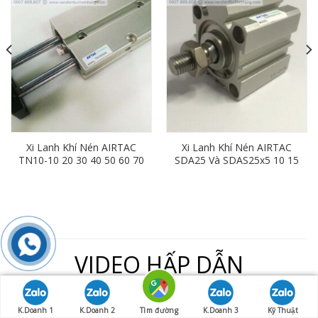
Xi Lanh Khí Nén AIRTAC
Xi Lanh Khí Nén AIRTAC
TN10-10 20 30 40 50 60 70
SDA25 Và SDAS25x5 10 15
80 90 100
20 25 30 35 40 45 50 55 60
65 70 80 90 100 110 120
130 140
VIDEO HẤP DẪN
K.Doanh 1
K.Doanh 2
Tìm đường
K.Doanh 3
Kỹ Thuật