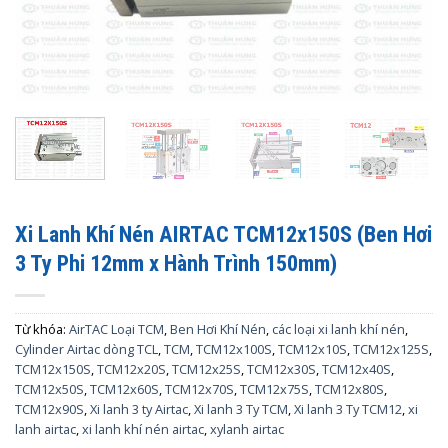
Xi Lanh Khí Nén AIRTAC TCM12x150S (Ben Hơi
3 Ty Phi 12mm x Hành Trình 150mm)
Từ khóa:
AirTAC Loại TCM
,
Ben Hơi Khí Nén
,
các loại xi lanh khí nén
,
Cylinder Airtac dòng TCL
,
TCM
,
TCM12x100S
,
TCM12x10S
,
TCM12x125S
,
TCM12x150S
,
TCM12x20S
,
TCM12x25S
,
TCM12x30S
,
TCM12x40S
,
TCM12x50S
,
TCM12x60S
,
TCM12x70S
,
TCM12x75S
,
TCM12x80S
,
TCM12x90S
,
Xi lanh 3 ty Airtac
,
Xi lanh 3 Ty TCM
,
Xi lanh 3 Ty TCM12
,
xi
lanh airtac
,
xi lanh khí nén airtac
,
xylanh airtac