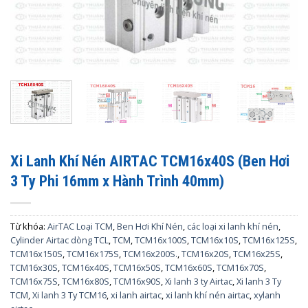
Xi Lanh Khí Nén AIRTAC TCM16x40S (Ben Hơi
3 Ty Phi 16mm x Hành Trình 40mm)
Từ khóa:
AirTAC Loại TCM
,
Ben Hơi Khí Nén
,
các loại xi lanh khí nén
,
Cylinder Airtac dòng TCL
,
TCM
,
TCM16x100S
,
TCM16x10S
,
TCM16x125S
,
TCM16x150S
,
TCM16x175S
,
TCM16x200S.
,
TCM16x20S
,
TCM16x25S
,
TCM16x30S
,
TCM16x40S
,
TCM16x50S
,
TCM16x60S
,
TCM16x70S
,
TCM16x75S
,
TCM16x80S
,
TCM16x90S
,
Xi lanh 3 ty Airtac
,
Xi lanh 3 Ty
TCM
,
Xi lanh 3 Ty TCM16
,
xi lanh airtac
,
xi lanh khí nén airtac
,
xylanh