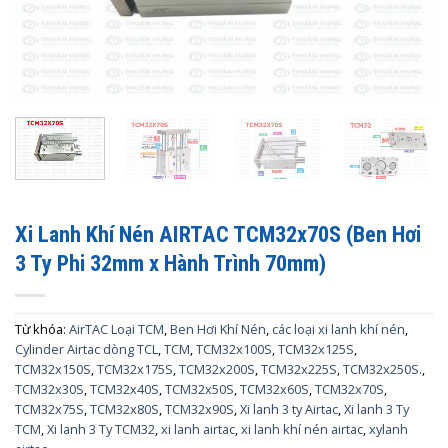
Xi Lanh Khí Nén AIRTAC TCM32x70S (Ben Hơi
3 Ty Phi 32mm x Hành Trình 70mm)
Từ khóa:
AirTAC Loại TCM
,
Ben Hơi Khí Nén
,
các loại xi lanh khí nén
,
Cylinder Airtac dòng TCL
,
TCM
,
TCM32x100S
,
TCM32x125S
,
TCM32x150S
,
TCM32x175S
,
TCM32x200S
,
TCM32x225S
,
TCM32x250S.
,
TCM32x30S
,
TCM32x40S
,
TCM32x50S
,
TCM32x60S
,
TCM32x70S
,
TCM32x75S
,
TCM32x80S
,
TCM32x90S
,
Xi lanh 3 ty Airtac
,
Xi lanh 3 Ty
TCM
,
Xi lanh 3 Ty TCM32
,
xi lanh airtac
,
xi lanh khí nén airtac
,
xylanh