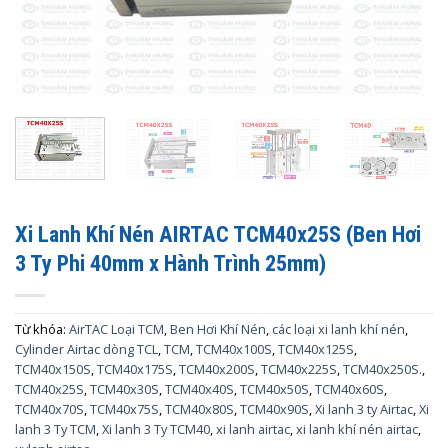
Xi Lanh Khí Nén AIRTAC TCM40x25S (Ben Hơi
3 Ty Phi 40mm x Hành Trình 25mm)
Từ khóa:
AirTAC Loại TCM
,
Ben Hơi Khí Nén
,
các loại xi lanh khí nén
,
Cylinder Airtac dòng TCL
,
TCM
,
TCM40x100S
,
TCM40x125S
,
TCM40x150S
,
TCM40x175S
,
TCM40x200S
,
TCM40x225S
,
TCM40x250S.
,
TCM40x25S
,
TCM40x30S
,
TCM40x40S
,
TCM40x50S
,
TCM40x60S
,
TCM40x70S
,
TCM40x75S
,
TCM40x80S
,
TCM40x90S
,
Xi lanh 3 ty Airtac
,
Xi
lanh 3 Ty TCM
,
Xi lanh 3 Ty TCM40
,
xi lanh airtac
,
xi lanh khí nén airtac
,