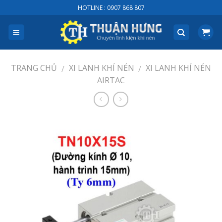
Skip
HOTLINE : 0907 868 807
to
content
TRANG CHỦ
XI LANH KHÍ NÉN
XI LANH KHÍ NÉN
/
/
AIRTAC