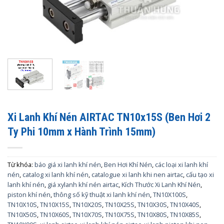
Xi Lanh Khí Nén AIRTAC TN10x15S (Ben Hơi 2
Ty Phi 10mm x Hành Trình 15mm)
Từ khóa:
báo giá xi lanh khí nén
,
Ben Hơi Khí Nén
,
các loại xi lanh khí
nén
,
catalog xi lanh khí nén
,
catalogue xi lanh khi nen airtac
,
cấu tạo xi
lanh khí nén
,
giá xylanh khí nén airtac
,
Kích Thước Xi Lanh Khí Nén
,
piston khí nén
,
thông số kỹ thuật xi lanh khí nén
,
TN10X100S
,
TN10X10S
,
TN10X15S
,
TN10X20S
,
TN10X25S
,
TN10X30S
,
TN10X40S
,
TN10X50S
,
TN10X60S
,
TN10X70S
,
TN10X75S
,
TN10X80S
,
TN10X85S
,