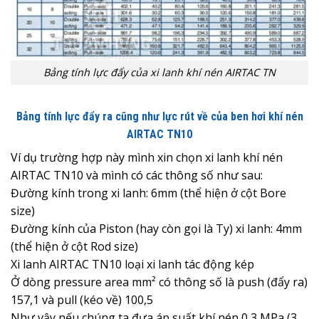
Bảng tính lực đẩy của xi lanh khí nén AIRTAC TN
Bảng tính lực đẩy ra cũng như lực rút về của ben hơi khí nén
AIRTAC TN10
Ví dụ trường hợp này mình xin chọn xi lanh khí nén
AIRTAC TN10 và mình có các thông số như sau:
Đường kính trong xi lanh: 6mm (thể hiện ở cột Bore
size)
Đường kính của Piston (hay còn gọi là Ty) xi lanh: 4mm
(thể hiện ở cột Rod size)
Xi lanh AIRTAC TN10 loại xi lanh tác động kép
Ở dòng pressure area mm² có thông số là push (đẩy ra)
157,1 và pull (kéo về) 100,5
Như vậy nếu chúng ta đưa áp suất khí nén 0,3 MPa (3