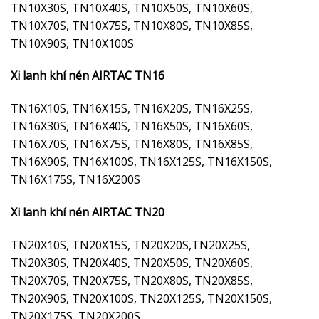
TN10X30S, TN10X40S, TN10X50S, TN10X60S,
TN10X70S, TN10X75S, TN10X80S, TN10X85S,
TN10X90S, TN10X100S
Xi lanh khí nén AIRTAC TN16
TN16X10S, TN16X15S, TN16X20S, TN16X25S,
TN16X30S, TN16X40S, TN16X50S, TN16X60S,
TN16X70S, TN16X75S, TN16X80S, TN16X85S,
TN16X90S, TN16X100S, TN16X125S, TN16X150S,
TN16X175S, TN16X200S
Xi lanh khí nén AIRTAC TN20
TN20X10S, TN20X15S, TN20X20S,TN20X25S,
TN20X30S, TN20X40S, TN20X50S, TN20X60S,
TN20X70S, TN20X75S, TN20X80S, TN20X85S,
TN20X90S, TN20X100S, TN20X125S, TN20X150S,
TN20X175S, TN20X200S