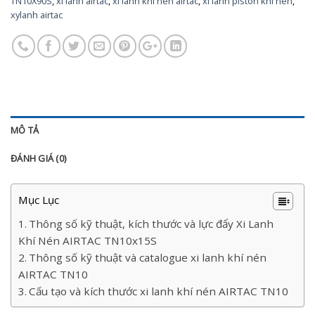
TN10X90S
,
xi lanh airtac
,
xi lanh khí nén airtac
,
xi lanh piston khi nen
,
xylanh airtac
MÔ TẢ
ĐÁNH GIÁ (0)
Mục Lục
Thông số kỹ thuật, kích thước và lực đẩy Xi Lanh
Khí Nén AIRTAC TN10x15S
Thông số kỹ thuật và catalogue xi lanh khí nén
AIRTAC TN10
Cấu tạo và kích thước xi lanh khí nén AIRTAC TN10