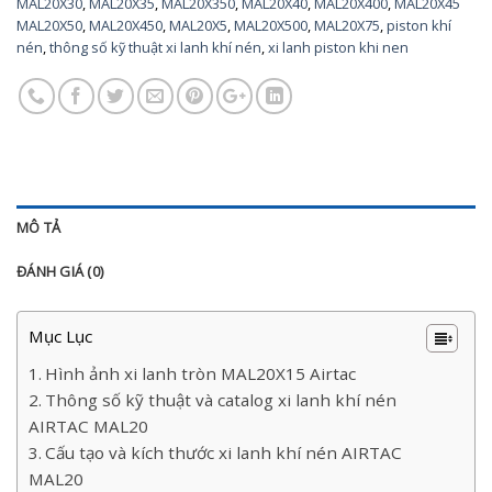
MAL20X30
,
MAL20X35
,
MAL20X350
,
MAL20X40
,
MAL20X400
,
MAL20X45
MAL20X50
,
MAL20X450
,
MAL20X5
,
MAL20X500
,
MAL20X75
,
piston khí
nén
,
thông số kỹ thuật xi lanh khí nén
,
xi lanh piston khi nen
MÔ TẢ
ĐÁNH GIÁ (0)
Mục Lục
Hình ảnh xi lanh tròn MAL20X15 Airtac
Thông số kỹ thuật và catalog xi lanh khí nén
AIRTAC MAL20
Cấu tạo và kích thước xi lanh khí nén AIRTAC
MAL20