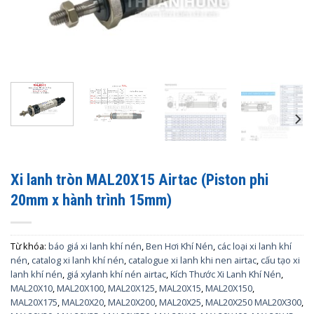
Xi lanh tròn MAL20X15 Airtac (Piston phi
20mm x hành trình 15mm)
Từ khóa:
báo giá xi lanh khí nén
,
Ben Hơi Khí Nén
,
các loại xi lanh khí
nén
,
catalog xi lanh khí nén
,
catalogue xi lanh khi nen airtac
,
cấu tạo xi
lanh khí nén
,
giá xylanh khí nén airtac
,
Kích Thước Xi Lanh Khí Nén
,
MAL20X10
,
MAL20X100
,
MAL20X125
,
MAL20X15
,
MAL20X150
,
MAL20X175
,
MAL20X20
,
MAL20X200
,
MAL20X25
,
MAL20X250 MAL20X300
,