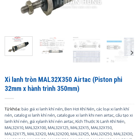
Xi lanh tròn MAL32X350 Airtac (Piston phi
32mm x hành trình 350mm)
Từ khóa:
báo giá xi lanh khí nén
,
Ben Hơi Khí Nén
,
các loại xi lanh khí
nén
,
catalog xi lanh khí nén
,
catalogue xi lanh khi nen airtac
,
cấu tạo xi
lanh khí nén
,
giá xylanh khí nén airtac
,
Kích Thước Xi Lanh Khí Nén
,
MAL32X10
,
MAL32X100
,
MAL32X125
,
MAL32X15
,
MAL32X150
,
MAL32X175
,
MAL32X20
,
MAL32X200
,
MAL32X25
,
MAL32X250
,
MAL32X30
,