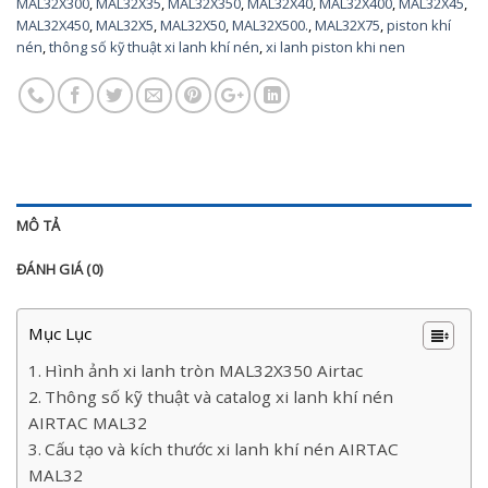
MAL32X300
,
MAL32X35
,
MAL32X350
,
MAL32X40
,
MAL32X400
,
MAL32X45
,
MAL32X450
,
MAL32X5
,
MAL32X50
,
MAL32X500.
,
MAL32X75
,
piston khí
nén
,
thông số kỹ thuật xi lanh khí nén
,
xi lanh piston khi nen
MÔ TẢ
ĐÁNH GIÁ (0)
Mục Lục
Hình ảnh xi lanh tròn MAL32X350 Airtac
Thông số kỹ thuật và catalog xi lanh khí nén
AIRTAC MAL32
Cấu tạo và kích thước xi lanh khí nén AIRTAC
MAL32