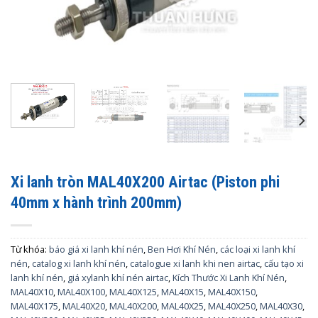
Xi lanh tròn MAL40X200 Airtac (Piston phi
40mm x hành trình 200mm)
Từ khóa:
báo giá xi lanh khí nén
,
Ben Hơi Khí Nén
,
các loại xi lanh khí
nén
,
catalog xi lanh khí nén
,
catalogue xi lanh khi nen airtac
,
cấu tạo xi
lanh khí nén
,
giá xylanh khí nén airtac
,
Kích Thước Xi Lanh Khí Nén
,
MAL40X10
,
MAL40X100
,
MAL40X125
,
MAL40X15
,
MAL40X150
,
MAL40X175
,
MAL40X20
,
MAL40X200
,
MAL40X25
,
MAL40X250
,
MAL40X30
,