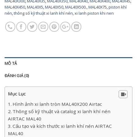
MAL40X300
,
MAL40X35
,
MAL40X350
,
MAL40X40
,
MAL40X400
,
MAL40X45
,
MAL40X450
,
MAL40X5
,
MAL40X50
,
MAL40X500.
,
MAL40X75
,
piston khí
nén
,
thông số kỹ thuật xi lanh khí nén
,
xi lanh piston khi nen
MÔ TẢ
ĐÁNH GIÁ (0)
Mục Lục
Hình ảnh xi lanh tròn MAL40X200 Airtac
Thông số kỹ thuật và catalog xi lanh khí nén
AIRTAC MAL40
Cấu tạo và kích thước xi lanh khí nén AIRTAC
MAL40