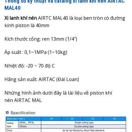
Thông số kỹ thuật và catalog xi lanh khí nén AIRTAC
MAL40
Xi lanh khí nén
AIRTC MAL40 là loại ben tròn có đường
kính piston là 40mm
Kích thước cổng: ren 13mm (1/4″)
Áp suất : 0,1~1MPa (1~10kg)
Nhiệt độ: -20 ~ 70 độ C
Hãng sản xuất: AIRTAC (Đài Loan)
Những hình ảnh dưới đây là
tài liệu về piston khí
nén
AIRTAC MAL