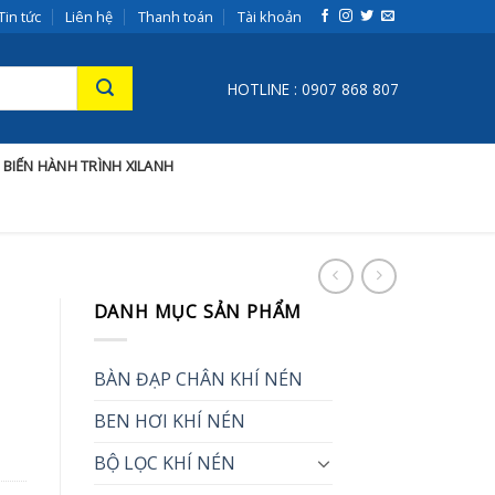
Tin tức
Liên hệ
Thanh toán
Tài khoản
HOTLINE : 0907 868 807
 BIẾN HÀNH TRÌNH XILANH
DANH MỤC SẢN PHẨM
BÀN ĐẠP CHÂN KHÍ NÉN
BEN HƠI KHÍ NÉN
BỘ LỌC KHÍ NÉN