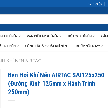
Giới thiệu
LANH KHÍ NÉN
VAN ĐIỀU ÁP KHÍ NÉN
BỘ LỌC KHÍ NÉN
CẢM
T KHÍ NÉN
CÔNG TẮC ÁP SUẤT KHÍ NÉN
KHỚP NỐI XOAY
ANH KHÍ NÉN AIRTAC
Ben Hơi Khí Nén AIRTAC SAI125x250
(Đường Kính 125mm x Hành Trình
250mm)