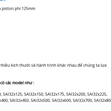
h piston phi 125mm
t nhiều kích thước và hành trình khác nhau để chúng ta lựa
 có các model như :
0, SAI32x125, SAI32x150, SAI32x175, SAI32x200, SAI32x225,
x400, SAI32x450, SAI32x500, SAI32x600, SAI32x700, SAI32x80