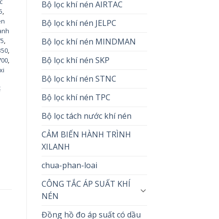
c
Bộ lọc khí nén AIRTAC
5
,
en
Bộ lọc khí nén JELPC
Lanh
Bộ lọc khí nén MINDMAN
75
,
350
,
Bộ lọc khí nén SKP
700
,
xi
Bộ lọc khí nén STNC
ế
Bộ lọc khí nén TPC
h
Bộ lọc tách nước khí nén
CẢM BIẾN HÀNH TRÌNH
XILANH
chua-phan-loai
CÔNG TẮC ÁP SUẤT KHÍ
NÉN
Đồng hồ đo áp suất có dầu