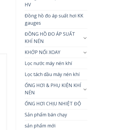
HV
Đồng hồ đo áp suất hơi KK
gauges
ĐỒNG HỒ ĐO ÁP SUẤT
KHÍ NÉN
KHỚP NỐI XOAY
Lọc nước máy nén khí
Lọc tách dầu máy nén khí
ỐNG HƠI & PHỤ KIỆN KHÍ
NÉN
ỐNG HƠI CHỊU NHIỆT ĐỘ
Sản phẩm bán chạy
sản phẩm mới