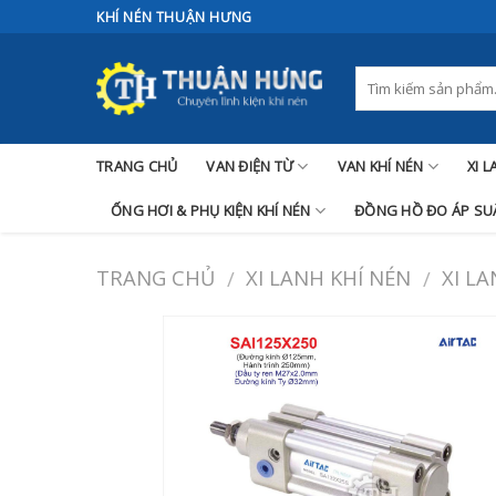
Skip
KHÍ NÉN THUẬN HƯNG
to
content
TRANG CHỦ
VAN ĐIỆN TỪ
VAN KHÍ NÉN
XI 
ỐNG HƠI & PHỤ KIỆN KHÍ NÉN
ĐỒNG HỒ ĐO ÁP SUẤ
TRANG CHỦ
XI LANH KHÍ NÉN
XI L
/
/