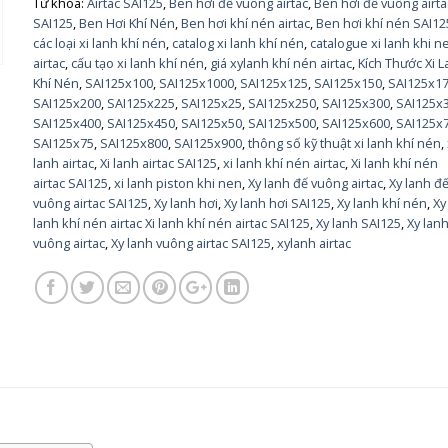
Từ khóa:
Airtac SAI125
,
Ben hơi đế vuông airtac
,
Ben hơi đế vuông airta
SAI125
,
Ben Hơi Khí Nén
,
Ben hơi khí nén airtac
,
Ben hơi khí nén SAI12
các loại xi lanh khí nén
,
catalog xi lanh khí nén
,
catalogue xi lanh khi n
airtac
,
cấu tạo xi lanh khí nén
,
giá xylanh khí nén airtac
,
Kích Thước Xi 
Khí Nén
,
SAI125x100
,
SAI125x1000
,
SAI125x125
,
SAI125x150
,
SAI125x1
SAI125x200
,
SAI125x225
,
SAI125x25
,
SAI125x250
,
SAI125x300
,
SAI125x
SAI125x400
,
SAI125x450
,
SAI125x50
,
SAI125x500
,
SAI125x600
,
SAI125x
SAI125x75
,
SAI125x800
,
SAI125x900
,
thông số kỹ thuật xi lanh khí nén
,
lanh airtac
,
Xi lanh airtac SAI125
,
xi lanh khí nén airtac
,
Xi lanh khí nén
airtac SAI125
,
xi lanh piston khi nen
,
Xy lanh đế vuông airtac
,
Xy lanh đ
vuông airtac SAI125
,
Xy lanh hơi
,
Xy lanh hơi SAI125
,
Xy lanh khí nén
,
Xy
lanh khí nén airtac Xi lanh khí nén airtac SAI125
,
Xy lanh SAI125
,
Xy lan
vuông airtac
,
Xy lanh vuông airtac SAI125
,
xylanh airtac