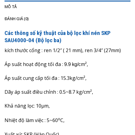
MÔ TẢ
ĐÁNH GIÁ (0)
Các thông số kỹ thuật của bộ lọc khí nén SKP
SAU4000-04 (Bộ lọc ba)
kích thước cổng : ren 1/2″ ( 21 mm), ren 3/4″ (27mm)
Áp suất hoạt động tối đa :
m²,
9.9 kg/c
Áp suất cung cấp tối đa : 15.3kg/cm²,
Dãy áp suất điều chỉnh :
0.5
~8
.7
kg/cm²,
Khả năng lọc: 10µm,
o
Nhiệt độ làm việc : 5~60
C,
Xuất xứ: SKP (Hàn Quốc)