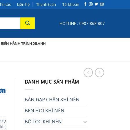
Tin tức
Liên hệ
Thanh toán
Tài khoản
HOTLINE : 0907 868 807
 BIẾN HÀNH TRÌNH XILANH
DANH MỤC SẢN PHẨM
ơn
BÀN ĐẠP CHÂN KHÍ NÉN
BEN HƠI KHÍ NÉN
n tự
BỘ LỌC KHÍ NÉN
 khí
,