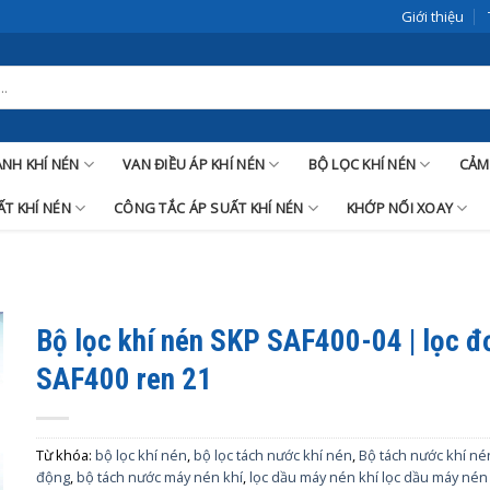
Giới thiệu
LANH KHÍ NÉN
VAN ĐIỀU ÁP KHÍ NÉN
BỘ LỌC KHÍ NÉN
CẢM
T KHÍ NÉN
CÔNG TẮC ÁP SUẤT KHÍ NÉN
KHỚP NỐI XOAY
Bộ lọc khí nén SKP SAF400-04 | lọc đ
SAF400 ren 21
Từ khóa:
bộ lọc khí nén
,
bộ lọc tách nước khí nén
,
Bộ tách nước khí né
động
,
bộ tách nước máy nén khí
,
lọc dầu máy nén khí lọc dầu máy nén