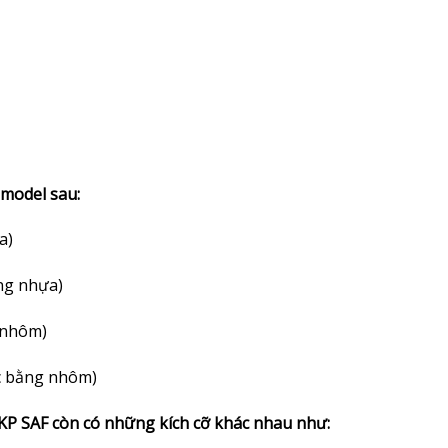
 model sau:
a)
ằng nhựa)
g nhôm)
ọc bằng nhôm)
KP SAF còn có những kích cỡ khác nhau như: