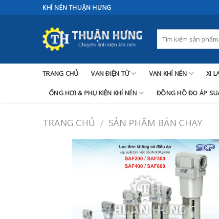
Skip
KHÍ NÉN THUẬN HƯNG
to
content
TRANG CHỦ
VAN ĐIỆN TỪ
VAN KHÍ NÉN
XI 
ỐNG HƠI & PHỤ KIỆN KHÍ NÉN
ĐỒNG HỒ ĐO ÁP SUẤ
TRANG CHỦ
SẢN PHẨM BÁN CHẠY
/