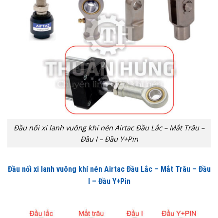
Đầu nối xi lanh vuông khí nén Airtac Đầu Lắc – Mắt Trâu –
Đầu I – Đầu Y+Pin
Đầu nối xi lanh vuông khí nén Airtac Đầu Lắc – Mắt Trâu – Đầu
I – Đầu Y+Pin