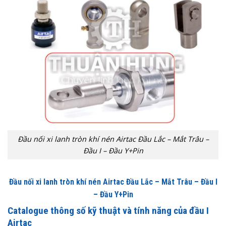
Đầu nối xi lanh tròn khí nén Airtac Đầu Lắc – Mắt Trâu –
Đầu I – Đầu Y+Pin
Đầu nối xi lanh tròn khí nén Airtac Đầu Lắc – Mắt Trâu – Đầu I
– Đầu Y+Pin
Catalogue thông số kỹ thuật và tính năng của đầu I
Airtac