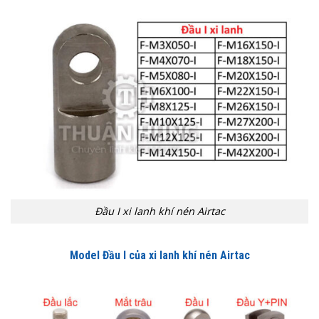
Đầu I xi lanh khí nén Airtac
Model Đầu I của xi lanh khí nén Airtac