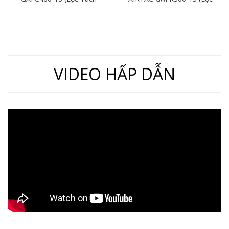
Nước Khí Nén Ren 21)
Đơn Ren 21mm)
VIDEO HẤP DẪN