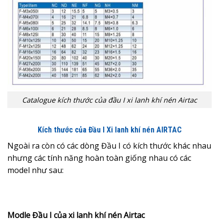
Catalogue kích thước của đầu I xi lanh khí nén Airtac
Kích thước của Đầu I Xi lanh khí nén AIRTAC
Ngoài ra còn có các dòng Đầu I có kích thước khác nhau
nhưng các tính năng hoàn toàn giống nhau có các
model như sau:
Modle Đầu I của xi lanh khí nén Airtac