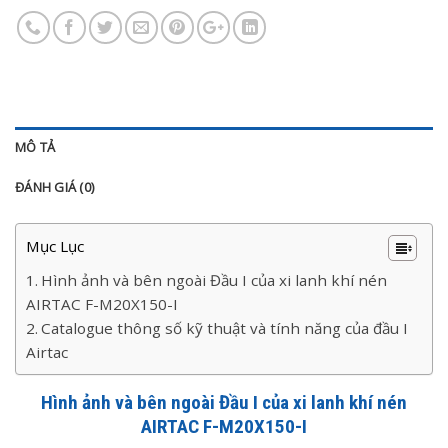
MÔ TẢ
ĐÁNH GIÁ (0)
Mục Lục
Hình ảnh và bên ngoài Đầu I của xi lanh khí nén
AIRTAC F-M20X150-I
Catalogue thông số kỹ thuật và tính năng của đầu I
Airtac
Hình ảnh và bên ngoài Đầu I của xi lanh khí nén
AIRTAC F-M20X150-I