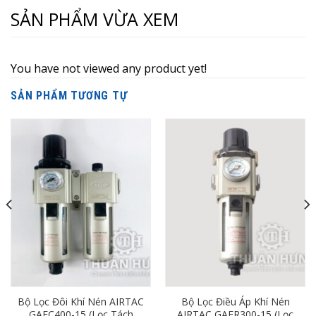
SẢN PHẨM VỪA XEM
You have not viewed any product yet!
SẢN PHẨM TƯƠNG TỰ
Bộ Lọc Đôi Khí Nén AIRTAC
Bộ Lọc Điều Áp Khí Nén
GAFC400-15 (Lọc Tách
AIRTAC GAFR300-15 (Lọc