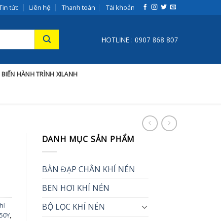
Tin tức
Liên hệ
Thanh toán
Tài khoản
HOTLINE : 0907 868 807
 BIẾN HÀNH TRÌNH XILANH
DANH MỤC SẢN PHẨM
BÀN ĐẠP CHÂN KHÍ NÉN
BEN HƠI KHÍ NÉN
hí
BỘ LỌC KHÍ NÉN
50Y
,