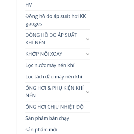
HV
Đồng hồ đo áp suất hơi KK
gauges
ĐỒNG HỒ ĐO ÁP SUẤT
KHÍ NÉN
KHỚP NỐI XOAY
Lọc nước máy nén khí
Lọc tách dầu máy nén khí
ỐNG HƠI & PHỤ KIỆN KHÍ
NÉN
ỐNG HƠI CHỊU NHIỆT ĐỘ
Sản phẩm bán chạy
sản phẩm mới