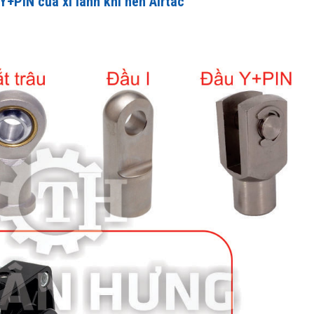
Y+PIN của xi lanh khí nén Airtac