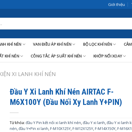
Giới thiệu
LANH KHÍ NÉN
VAN ĐIỀU ÁP KHÍ NÉN
BỘ LỌC KHÍ NÉN
CẢM
T KHÍ NÉN
CÔNG TẮC ÁP SUẤT KHÍ NÉN
KHỚP NỐI XOAY
KIỆN XI LANH KHÍ NÉN
Đầu Y Xi Lanh Khí Nén AIRTAC F-
M6X100Y (Đầu Nối Xy Lanh Y+PIN)
Từ khóa:
đầu Y Pin kết nối xi lanh khí nén
,
đầu Y xi lanh
,
đầu Y xi lanh k
nén
,
đầu Y+Pin xi lanh
,
F-M10X125Y
,
F-M12X125Y
,
F-M14X150Y
,
F-M16X1