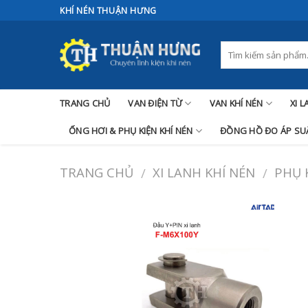
Skip
KHÍ NÉN THUẬN HƯNG
to
content
TRANG CHỦ
VAN ĐIỆN TỪ
VAN KHÍ NÉN
XI 
ỐNG HƠI & PHỤ KIỆN KHÍ NÉN
ĐỒNG HỒ ĐO ÁP SUẤ
TRANG CHỦ
XI LANH KHÍ NÉN
PHỤ 
/
/