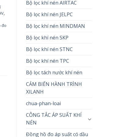
Bộ lọc khí nén AIRTAC
í
HV
,
Bộ lọc khí nén JELPC
Bộ lọc khí nén MINDMAN
ồ đo
Bộ lọc khí nén SKP
Bộ lọc khí nén STNC
Bộ lọc khí nén TPC
Bộ lọc tách nước khí nén
CẢM BIẾN HÀNH TRÌNH
XILANH
n
chua-phan-loai
CÔNG TẮC ÁP SUẤT KHÍ
NÉN
Đồng hồ đo áp suất có dầu