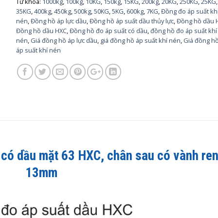
Từ khóa:
1000kg
,
100kg
,
10KG
,
150kg
,
15KG
,
200kg
,
20KG
,
250KG
,
25KG
,
35KG
,
400kg
,
450kg
,
500kg
,
50KG
,
5KG
,
600kg
,
7KG
,
Đồng đo áp suất kh
nén
,
Đồng hồ áp lực dầu
,
Đồng hồ áp suất dầu thủy lực
,
Đồng hồ dầu 
Đồng hồ dầu HXC
,
Đồng hồ đo áp suất có dầu
,
đồng hồ đo áp suất khí
nén
,
Giá đồng hồ áp lực dầu
,
giá đồng hồ áp suất khí nén
,
Giá đồng h
áp suất khí nén
 có dầu mặt 63 HXC
, chân sau có vành re
13mm