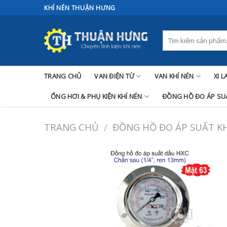
Skip
KHÍ NÉN THUẬN HƯNG
to
content
TRANG CHỦ
VAN ĐIỆN TỪ
VAN KHÍ NÉN
XI 
ỐNG HƠI & PHỤ KIỆN KHÍ NÉN
ĐỒNG HỒ ĐO ÁP SUẤ
TRANG CHỦ
ĐỒNG HỒ ĐO ÁP SUẤT KH
/