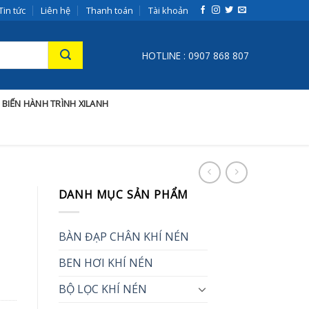
Tin tức
Liên hệ
Thanh toán
Tài khoản
HOTLINE : 0907 868 807
 BIẾN HÀNH TRÌNH XILANH
DANH MỤC SẢN PHẨM
BÀN ĐẠP CHÂN KHÍ NÉN
BEN HƠI KHÍ NÉN
BỘ LỌC KHÍ NÉN