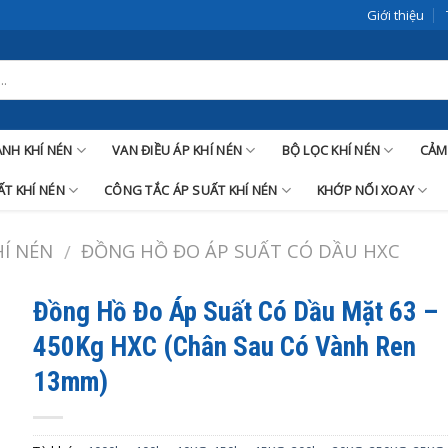
Giới thiệu
LANH KHÍ NÉN
VAN ĐIỀU ÁP KHÍ NÉN
BỘ LỌC KHÍ NÉN
CẢM
T KHÍ NÉN
CÔNG TẮC ÁP SUẤT KHÍ NÉN
KHỚP NỐI XOAY
Í NÉN
ĐỒNG HỒ ĐO ÁP SUẤT CÓ DẦU HXC
/
Đồng Hồ Đo Áp Suất Có Dầu Mặt 63 –
450Kg HXC (Chân Sau Có Vành Ren
13mm)