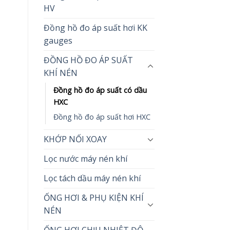
HV
Đồng hồ đo áp suất hơi KK
gauges
ĐỒNG HỒ ĐO ÁP SUẤT
KHÍ NÉN
Đồng hồ đo áp suất có dầu
HXC
Đồng hồ đo áp suất hơi HXC
KHỚP NỐI XOAY
Lọc nước máy nén khí
Lọc tách dầu máy nén khí
ỐNG HƠI & PHỤ KIỆN KHÍ
NÉN
ỐNG HƠI CHỊU NHIỆT ĐỘ