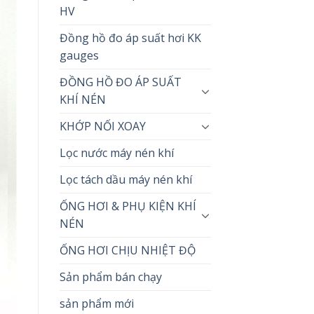
HV
Đồng hồ đo áp suất hơi KK
gauges
ĐỒNG HỒ ĐO ÁP SUẤT
KHÍ NÉN
KHỚP NỐI XOAY
Lọc nước máy nén khí
Lọc tách dầu máy nén khí
ỐNG HƠI & PHỤ KIỆN KHÍ
NÉN
ỐNG HƠI CHỊU NHIỆT ĐỘ
Sản phẩm bán chạy
sản phẩm mới