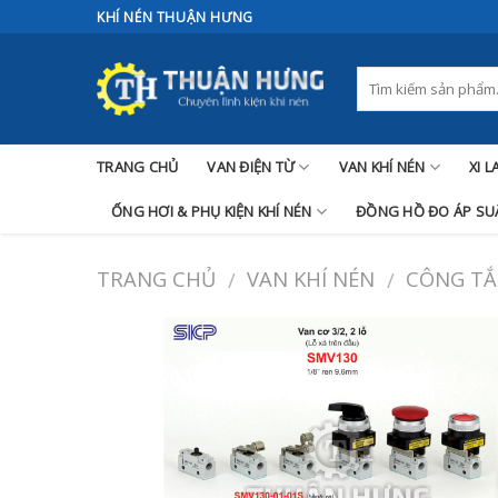
Skip
KHÍ NÉN THUẬN HƯNG
to
content
TRANG CHỦ
VAN ĐIỆN TỪ
VAN KHÍ NÉN
XI 
ỐNG HƠI & PHỤ KIỆN KHÍ NÉN
ĐỒNG HỒ ĐO ÁP SUẤ
TRANG CHỦ
VAN KHÍ NÉN
CÔNG TẮ
/
/