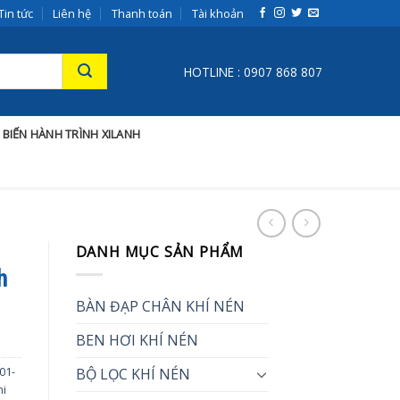
Tin tức
Liên hệ
Thanh toán
Tài khoản
HOTLINE : 0907 868 807
 BIẾN HÀNH TRÌNH XILANH
DANH MỤC SẢN PHẨM
h
BÀN ĐẠP CHÂN KHÍ NÉN
BEN HƠI KHÍ NÉN
01-
BỘ LỌC KHÍ NÉN
hi