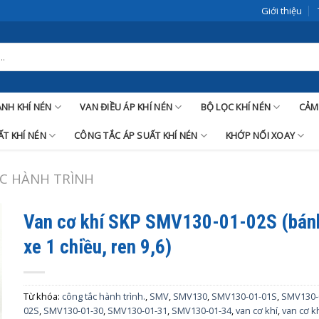
Giới thiệu
LANH KHÍ NÉN
VAN ĐIỀU ÁP KHÍ NÉN
BỘ LỌC KHÍ NÉN
CẢM
T KHÍ NÉN
CÔNG TẮC ÁP SUẤT KHÍ NÉN
KHỚP NỐI XOAY
C HÀNH TRÌNH
Van cơ khí SKP SMV130-01-02S (bán
xe 1 chiều, ren 9,6)
Từ khóa:
công tắc hành trình.
,
SMV
,
SMV130
,
SMV130-01-01S
,
SMV130-
02S
,
SMV130-01-30
,
SMV130-01-31
,
SMV130-01-34
,
van cơ khí
,
van cơ k