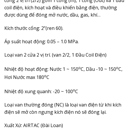
cổng 2 vị trí (2/2) gồm 1 cổng (In), 1 cổng (Out) và 1 đầu
coil điện, kích hoạt và điều khiển bằng điện, thường
được dùng để đóng mở nước, dầu, gas, khí…
Kích thước cổng: 2”(ren 60).
Áp suất hoạt động:
0.05 – 1.0
MPa.
Loại van 2 cửa 2 vị trí. (van 2/2, 1 Đầu Coil Điện)
o
o
Nhiệt độ hoạt động: Nước 1 ~ 150
C, Dầu -10 ~ 150
C,
o
Hơi Nước max 180
C
o
Nhiệt độ xung quanh: -20 ~ 100
C
Loại van thường đóng (NC) là loại van điện từ khi kích
điện sẽ mở còn ngưng kích điện nó sẽ đóng lại.
Xuất Xứ: AIRTAC (Đài Loan)