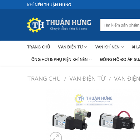
Skip
KHÍ NÉN THUẬN HƯNG
to
content
TRANG CHỦ
VAN ĐIỆN TỪ
VAN KHÍ NÉN
XI 
ỐNG HƠI & PHỤ KIỆN KHÍ NÉN
ĐỒNG HỒ ĐO ÁP SUẤ
TRANG CHỦ
VAN ĐIỆN TỪ
VAN ĐIỆN
/
/