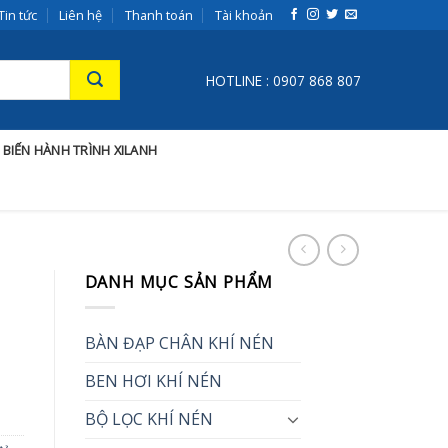
Tin tức
Liên hệ
Thanh toán
Tài khoản
HOTLINE : 0907 868 807
 BIẾN HÀNH TRÌNH XILANH
DANH MỤC SẢN PHẨM
BÀN ĐẠP CHÂN KHÍ NÉN
BEN HƠI KHÍ NÉN
BỘ LỌC KHÍ NÉN