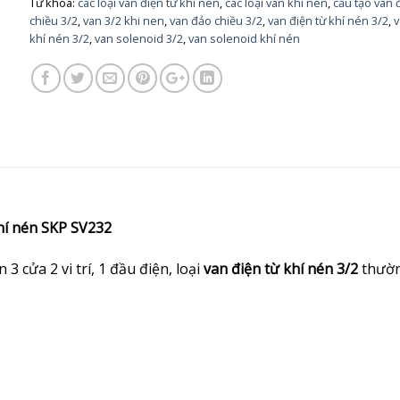
Từ khóa:
các loại van điện từ khí nén
,
các loại van khí nén
,
cấu tạo van 
chiều 3/2
,
van 3/2 khi nen
,
van đảo chiều 3/2
,
van điện từ khí nén 3/2
,
khí nén 3/2
,
van solenoid 3/2
,
van solenoid khí nén
khí nén SKP SV232
an 3 cửa 2 vi trí, 1 đầu điện, loại
van điện từ khí nén 3/2
thườ