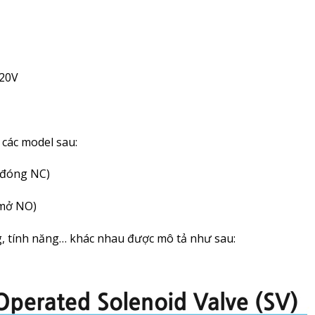
220V
 các model sau:
 đóng NC)
 mở NO)
g, tính năng… khác nhau được mô tả như sau: