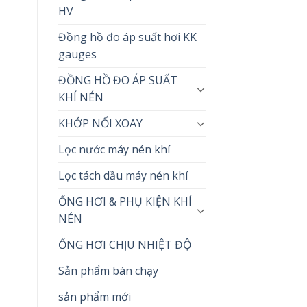
HV
Đồng hồ đo áp suất hơi KK
gauges
ĐỒNG HỒ ĐO ÁP SUẤT
KHÍ NÉN
KHỚP NỐI XOAY
Lọc nước máy nén khí
Lọc tách dầu máy nén khí
ỐNG HƠI & PHỤ KIỆN KHÍ
NÉN
ỐNG HƠI CHỊU NHIỆT ĐỘ
Sản phẩm bán chạy
sản phẩm mới