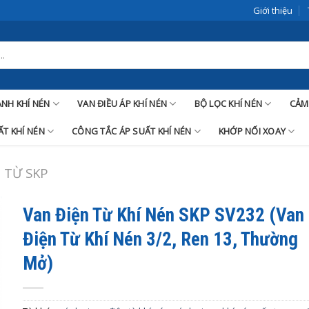
Giới thiệu
LANH KHÍ NÉN
VAN ĐIỀU ÁP KHÍ NÉN
BỘ LỌC KHÍ NÉN
CẢM
T KHÍ NÉN
CÔNG TẮC ÁP SUẤT KHÍ NÉN
KHỚP NỐI XOAY
 TỪ SKP
Van Điện Từ Khí Nén SKP SV232 (Van
Điện Từ Khí Nén 3/2, Ren 13, Thường
Mở)