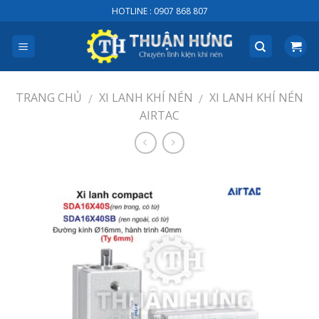
Skip
HOTLINE : 0907 868 807
to
content
TRANG CHỦ
XI LANH KHÍ NÉN
XI LANH KHÍ NÉN
/
/
AIRTAC