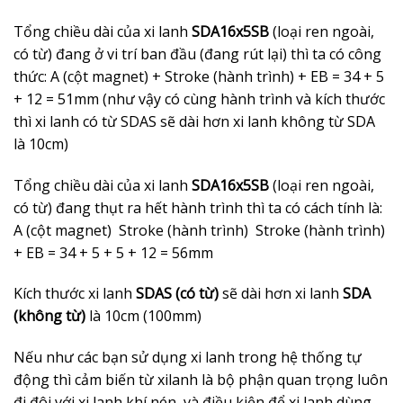
Tổng chiều dài của xi lanh
SDA16x5SB
(loại ren ngoài,
có từ) đang ở vi trí ban đầu (đang rút lại) thì ta có công
thức: A (cột magnet) + Stroke (hành trình) + EB = 34 + 5
+ 12 = 51mm (như vậy có cùng hành trình và kích thước
thì xi lanh có từ SDAS sẽ dài hơn xi lanh không từ SDA
là 10cm)
Tổng chiều dài của xi lanh
SDA16x5SB
(loại ren ngoài,
có từ) đang thụt ra hết hành trình thì ta có cách tính là:
A (cột magnet) Stroke (hành trình) Stroke (hành trình)
+ EB = 34 + 5 + 5 + 12 = 56mm
Kích thước xi lanh
SDAS (có từ)
sẽ dài hơn xi lanh
SDA
(không từ)
là 10cm (100mm)
Nếu như các bạn sử dụng xi lanh trong hệ thống tự
động thì cảm biến từ xilanh là bộ phận quan trọng luôn
đi đôi với xi lanh khí nén, và điều kiện để xi lanh dùng