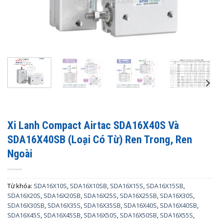
Xi Lanh Compact Airtac SDA16X40S Và
SDA16X40SB (Loại Có Từ) Ren Trong, Ren
Ngoài
Từ khóa:
SDA16X10S
,
SDA16X10SB
,
SDA16X15S
,
SDA16X15SB
,
SDA16X20S
,
SDA16X20SB
,
SDA16X25S
,
SDA16X25SB
,
SDA16X30S
,
SDA16X30SB
,
SDA16X35S
,
SDA16X35SB
,
SDA16X40S
,
SDA16X40SB
,
SDA16X45S
,
SDA16X45SB
,
SDA16X50S
,
SDA16X50SB
,
SDA16X55S
,