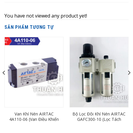
You have not viewed any product yet!
SẢN PHẨM TƯƠNG TỰ
Van Khí Nén AIRTAC
Bộ Lọc Đôi Khí Nén AIRTAC
4A110-06 (Van Điều Khiển
GAFC300-10 (Lọc Tách
Bằng Khí Nén 5/2)
Nước Khí Nén Ren 17)