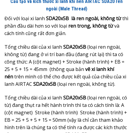
Cấu tạo và kích thước xi lanh khí nén AIRTAC SDA20 ren
ngoài (Male Thread)
Đối với loại xi lanh
SDA20x5B là ren ngoài, không từ
thì
phần đầu dài hơn so với loại
ren trong, không từ
và
cách tính cũng rất đơn giản.
Tổng chiều dài của xi lanh
SDA20x5B
(loại ren ngoài,
không từ) đang ở vi trí ban đầu (đang rút lại) thì ta có
công thức: A (cột magnet) + Stroke (hành trình) + EB =
25 + 5 + 15 = 45mm (thông qua bản
vẽ xi lanh khí
nén
trên mình có thể cho được kết quả của chiều của xi
lanh AIRTAC
SDA20x5B
(loại ren ngoài, không từ).
Tổng chiều dài của xi lanh
SDA20x5B
(loại ren ngoài, có
từ) đang thụt ra hết hành trình thì ta có cách tính là: A
(cột magnet) Stroke (hành trình) Stroke (hành trình) +
EB = 25 + 5 + 5 + 15 = 50mm (vậy là chỉ cần tham khảo
hình trên là chúng ta có thể tính ra được các kích thước