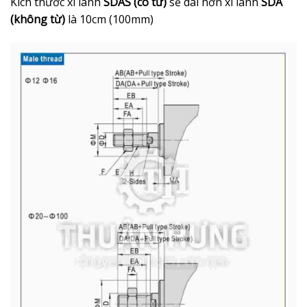
Kích thước xi lanh
SDAS (có từ)
sẽ dài hơn xi lanh
SDA
(không từ)
là 10cm (100mm)