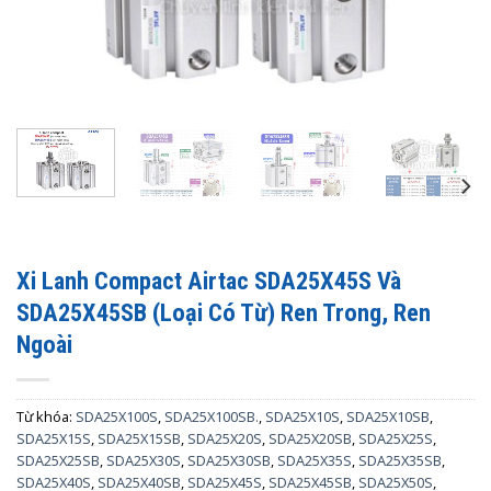
Xi Lanh Compact Airtac SDA25X45S Và
SDA25X45SB (Loại Có Từ) Ren Trong, Ren
Ngoài
Từ khóa:
SDA25X100S
,
SDA25X100SB.
,
SDA25X10S
,
SDA25X10SB
,
SDA25X15S
,
SDA25X15SB
,
SDA25X20S
,
SDA25X20SB
,
SDA25X25S
,
SDA25X25SB
,
SDA25X30S
,
SDA25X30SB
,
SDA25X35S
,
SDA25X35SB
,
SDA25X40S
,
SDA25X40SB
,
SDA25X45S
,
SDA25X45SB
,
SDA25X50S
,