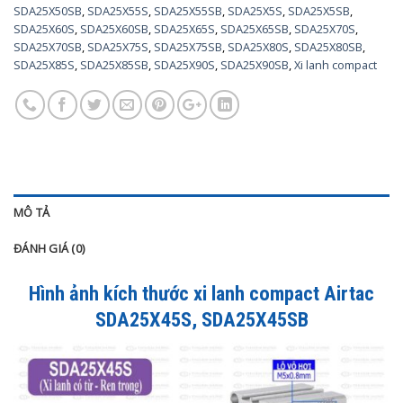
SDA25X50SB
,
SDA25X55S
,
SDA25X55SB
,
SDA25X5S
,
SDA25X5SB
,
SDA25X60S
,
SDA25X60SB
,
SDA25X65S
,
SDA25X65SB
,
SDA25X70S
,
SDA25X70SB
,
SDA25X75S
,
SDA25X75SB
,
SDA25X80S
,
SDA25X80SB
,
SDA25X85S
,
SDA25X85SB
,
SDA25X90S
,
SDA25X90SB
,
Xi lanh compact
MÔ TẢ
ĐÁNH GIÁ (0)
Hình ảnh kích thước xi lanh compact Airtac
SDA25X45S, SDA25X45SB