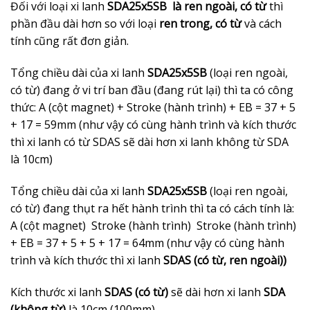
Đối với loại xi lanh
SDA25x5SB là ren ngoài, có từ
thì
phần đầu dài hơn so với loại
ren trong, có từ
và cách
tính cũng rất đơn giản.
Tổng chiều dài của xi lanh
SDA25x5SB
(loại ren ngoài,
có từ) đang ở vi trí ban đầu (đang rút lại) thì ta có công
thức: A (cột magnet) + Stroke (hành trình) + EB = 37 + 5
+ 17 = 59mm (như vậy có cùng hành trình và kích thước
thì xi lanh có từ SDAS sẽ dài hơn xi lanh không từ SDA
là 10cm)
Tổng chiều dài của xi lanh
SDA25x5SB
(loại ren ngoài,
có từ) đang thụt ra hết hành trình thì ta có cách tính là:
A (cột magnet) Stroke (hành trình) Stroke (hành trình)
+ EB = 37 + 5 + 5 + 17 = 64mm (như vậy có cùng hành
trình và kích thước thì xi lanh
SDAS (có từ, ren ngoài))
Kích thước xi lanh
SDAS (có từ)
sẽ dài hơn xi lanh
SDA
(không từ)
là 10cm (100mm)