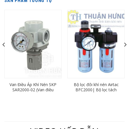
SẢN PHẨM TƯƠNG TỰ
Van Điều Áp Khí Nén SKP
Bộ lọc đôi khí nén Airtac
SAR2000-02 (Van điều
BFC2000| Bộ lọc tách
chỉnh áp suất khí nén, ren
nước ren 13
13)