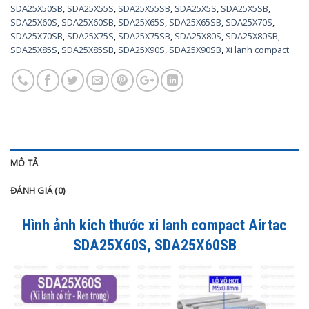
SDA25X50SB
,
SDA25X55S
,
SDA25X55SB
,
SDA25X5S
,
SDA25X5SB
,
SDA25X60S
,
SDA25X60SB
,
SDA25X65S
,
SDA25X65SB
,
SDA25X70S
,
SDA25X70SB
,
SDA25X75S
,
SDA25X75SB
,
SDA25X80S
,
SDA25X80SB
,
SDA25X85S
,
SDA25X85SB
,
SDA25X90S
,
SDA25X90SB
,
Xi lanh compact
MÔ TẢ
ĐÁNH GIÁ (0)
Hình ảnh kích thước xi lanh compact Airtac
SDA25X60S, SDA25X60SB