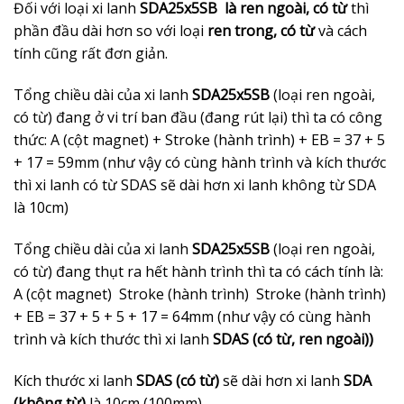
Đối với loại xi lanh
SDA25x5SB là ren ngoài, có từ
thì
phần đầu dài hơn so với loại
ren trong, có từ
và cách
tính cũng rất đơn giản.
Tổng chiều dài của xi lanh
SDA25x5SB
(loại ren ngoài,
có từ) đang ở vi trí ban đầu (đang rút lại) thì ta có công
thức: A (cột magnet) + Stroke (hành trình) + EB = 37 + 5
+ 17 = 59mm (như vậy có cùng hành trình và kích thước
thì xi lanh có từ SDAS sẽ dài hơn xi lanh không từ SDA
là 10cm)
Tổng chiều dài của xi lanh
SDA25x5SB
(loại ren ngoài,
có từ) đang thụt ra hết hành trình thì ta có cách tính là:
A (cột magnet) Stroke (hành trình) Stroke (hành trình)
+ EB = 37 + 5 + 5 + 17 = 64mm (như vậy có cùng hành
trình và kích thước thì xi lanh
SDAS (có từ, ren ngoài))
Kích thước xi lanh
SDAS (có từ)
sẽ dài hơn xi lanh
SDA
(không từ)
là 10cm (100mm)