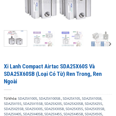
Xi Lanh Compact Airtac SDA25X60S Và
SDA25X60SB (Loại Có Từ) Ren Trong, Ren
Ngoài
Từ khóa:
SDA25X100S
,
SDA25X100SB.
,
SDA25X10S
,
SDA25X10SB
,
SDA25X15S
,
SDA25X15SB
,
SDA25X20S
,
SDA25X20SB
,
SDA25X25S
,
SDA25X25SB
,
SDA25X30S
,
SDA25X30SB
,
SDA25X35S
,
SDA25X35SB
,
SDA25X40S
,
SDA25X40SB
,
SDA25X45S
,
SDA25X45SB
,
SDA25X50S
,