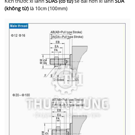
Kích thước xi lanh
SDAS (có từ)
sẽ dài hơn xi lanh
SDA
(không từ)
là 10cm (100mm)