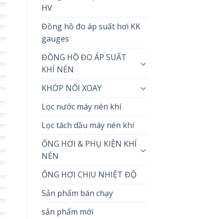
HV
Đồng hồ đo áp suất hơi KK
gauges
ĐỒNG HỒ ĐO ÁP SUẤT
KHÍ NÉN
KHỚP NỐI XOAY
Lọc nước máy nén khí
Lọc tách dầu máy nén khí
ỐNG HƠI & PHỤ KIỆN KHÍ
NÉN
ỐNG HƠI CHỊU NHIỆT ĐỘ
Sản phẩm bán chạy
sản phẩm mới