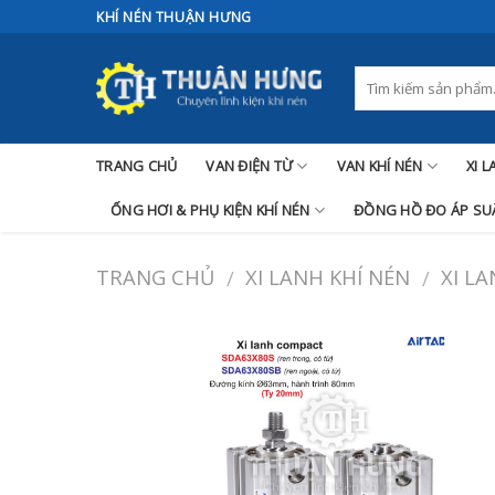
Skip
KHÍ NÉN THUẬN HƯNG
to
content
TRANG CHỦ
VAN ĐIỆN TỪ
VAN KHÍ NÉN
XI 
ỐNG HƠI & PHỤ KIỆN KHÍ NÉN
ĐỒNG HỒ ĐO ÁP SUẤ
TRANG CHỦ
XI LANH KHÍ NÉN
XI L
/
/