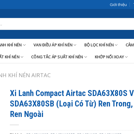
Giới thiệu
LANH KHÍ NÉN
VAN ĐIỀU ÁP KHÍ NÉN
BỘ LỌC KHÍ NÉN
CẢM
T KHÍ NÉN
CÔNG TẮC ÁP SUẤT KHÍ NÉN
KHỚP NỐI XOAY
ANH KHÍ NÉN AIRTAC
Xi Lanh Compact Airtac SDA63X80S 
SDA63X80SB (Loại Có Từ) Ren Trong,
Ren Ngoài