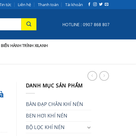
Tin tức
Liên hệ
Thanh toán
Tài khoản
HOTLINE : 0907 868 807
 BIẾN HÀNH TRÌNH XILANH
DANH MỤC SẢN PHẨM
Và
BÀN ĐẠP CHÂN KHÍ NÉN
BEN HƠI KHÍ NÉN
BỘ LỌC KHÍ NÉN