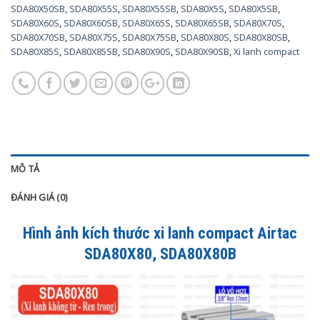
SDA80X50SB
,
SDA80X55S
,
SDA80X55SB
,
SDA80X5S
,
SDA80X5SB
,
SDA80X60S
,
SDA80X60SB
,
SDA80X65S
,
SDA80X65SB
,
SDA80X70S
,
SDA80X70SB
,
SDA80X75S
,
SDA80X75SB
,
SDA80X80S
,
SDA80X80SB
,
SDA80X85S
,
SDA80X85SB
,
SDA80X90S
,
SDA80X90SB
,
Xi lanh compact
MÔ TẢ
ĐÁNH GIÁ (0)
Hình ảnh kích thước xi lanh compact Airtac
SDA80X80, SDA80X80B