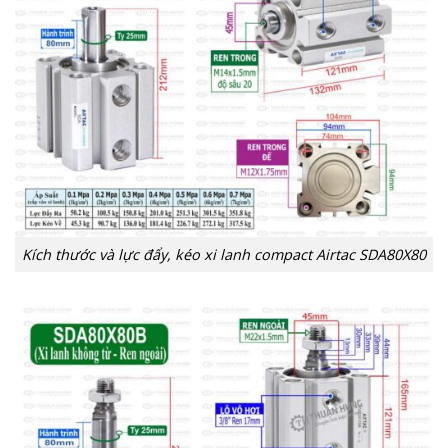
Kích thước và lực đẩy, kéo xi lanh compact Airtac SDA80X80