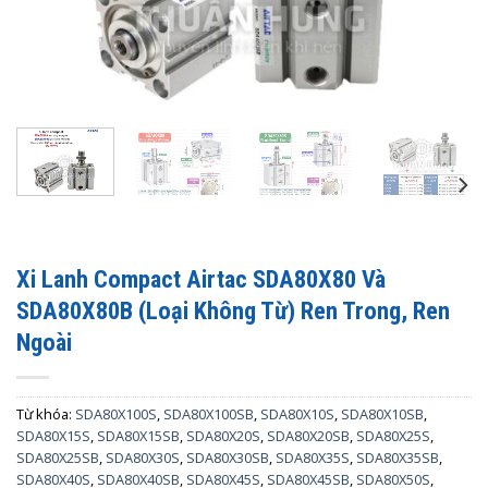
Xi Lanh Compact Airtac SDA80X80 Và
SDA80X80B (Loại Không Từ) Ren Trong, Ren
Ngoài
Từ khóa:
SDA80X100S
,
SDA80X100SB
,
SDA80X10S
,
SDA80X10SB
,
SDA80X15S
,
SDA80X15SB
,
SDA80X20S
,
SDA80X20SB
,
SDA80X25S
,
SDA80X25SB
,
SDA80X30S
,
SDA80X30SB
,
SDA80X35S
,
SDA80X35SB
,
SDA80X40S
,
SDA80X40SB
,
SDA80X45S
,
SDA80X45SB
,
SDA80X50S
,