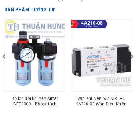
SẢN PHẨM TƯƠNG TỰ
Bộ lọc đôi khí nén Airtac
Van Khí Nén 5/2 AIRTAC
BFC2000| Bộ lọc tách
4A210-08 (Van Điều Khiển
nước ren 13
Bằng Khí Nén)