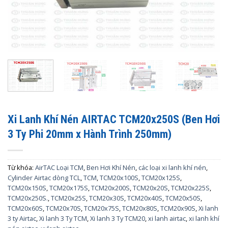
Xi Lanh Khí Nén AIRTAC TCM20x250S (Ben Hơi
3 Ty Phi 20mm x Hành Trình 250mm)
Từ khóa:
AirTAC Loại TCM
,
Ben Hơi Khí Nén
,
các loại xi lanh khí nén
,
Cylinder Airtac dòng TCL
,
TCM
,
TCM20x100S
,
TCM20x125S
,
TCM20x150S
,
TCM20x175S
,
TCM20x200S
,
TCM20x20S
,
TCM20x225S
,
TCM20x250S.
,
TCM20x25S
,
TCM20x30S
,
TCM20x40S
,
TCM20x50S
,
TCM20x60S
,
TCM20x70S
,
TCM20x75S
,
TCM20x80S
,
TCM20x90S
,
Xi lanh
3 ty Airtac
,
Xi lanh 3 Ty TCM
,
Xi lanh 3 Ty TCM20
,
xi lanh airtac
,
xi lanh khí