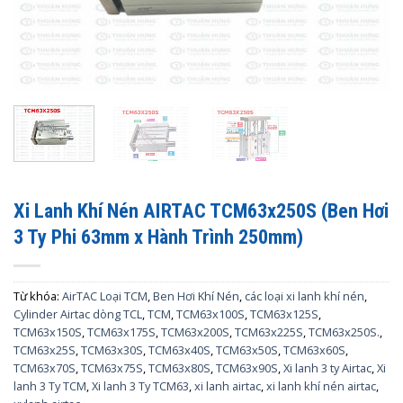
Xi Lanh Khí Nén AIRTAC TCM63x250S (Ben Hơi
3 Ty Phi 63mm x Hành Trình 250mm)
Từ khóa:
AirTAC Loại TCM
,
Ben Hơi Khí Nén
,
các loại xi lanh khí nén
,
Cylinder Airtac dòng TCL
,
TCM
,
TCM63x100S
,
TCM63x125S
,
TCM63x150S
,
TCM63x175S
,
TCM63x200S
,
TCM63x225S
,
TCM63x250S.
,
TCM63x25S
,
TCM63x30S
,
TCM63x40S
,
TCM63x50S
,
TCM63x60S
,
TCM63x70S
,
TCM63x75S
,
TCM63x80S
,
TCM63x90S
,
Xi lanh 3 ty Airtac
,
Xi
lanh 3 Ty TCM
,
Xi lanh 3 Ty TCM63
,
xi lanh airtac
,
xi lanh khí nén airtac
,