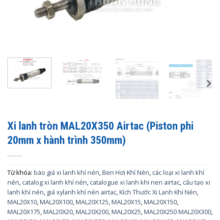
Xi lanh tròn MAL20X350 Airtac (Piston phi
20mm x hành trình 350mm)
Từ khóa:
báo giá xi lanh khí nén
,
Ben Hơi Khí Nén
,
các loại xi lanh khí
nén
,
catalog xi lanh khí nén
,
catalogue xi lanh khi nen airtac
,
cấu tạo xi
lanh khí nén
,
giá xylanh khí nén airtac
,
Kích Thước Xi Lanh Khí Nén
,
MAL20X10
,
MAL20X100
,
MAL20X125
,
MAL20X15
,
MAL20X150
,
MAL20X175
,
MAL20X20
,
MAL20X200
,
MAL20X25
,
MAL20X250 MAL20X300
,