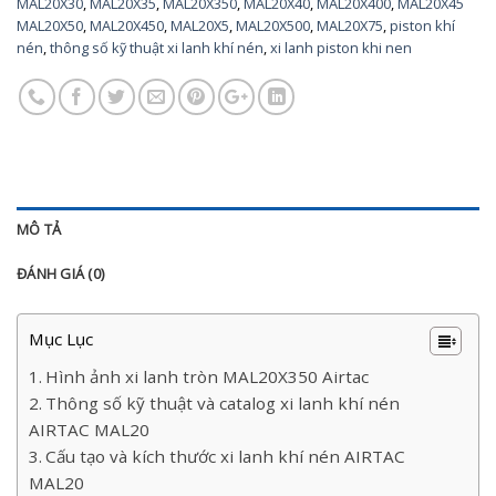
MAL20X30
,
MAL20X35
,
MAL20X350
,
MAL20X40
,
MAL20X400
,
MAL20X45
MAL20X50
,
MAL20X450
,
MAL20X5
,
MAL20X500
,
MAL20X75
,
piston khí
nén
,
thông số kỹ thuật xi lanh khí nén
,
xi lanh piston khi nen
MÔ TẢ
ĐÁNH GIÁ (0)
Mục Lục
Hình ảnh xi lanh tròn MAL20X350 Airtac
Thông số kỹ thuật và catalog xi lanh khí nén
AIRTAC MAL20
Cấu tạo và kích thước xi lanh khí nén AIRTAC
MAL20