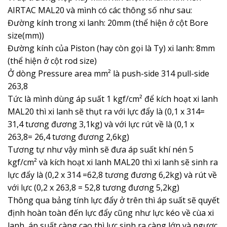
AIRTAC MAL20 và mình có các thông số như sau:
Đường kính trong xi lanh: 20mm (thể hiện ở cột Bore
size(mm))
Đường kính của Piston (hay còn gọi là Ty) xi lanh: 8mm
(thể hiện ở cột rod size)
Ở dòng Pressure area mm² là push-side 314 pull-side
263,8
Tức là mình dùng áp suất 1 kgf/cm² để kích hoạt xi lanh
MAL20 thì xi lanh sẽ thụt ra với lực đẩy là (0,1 x 314=
31,4 tương đương 3,1kg) và với lực rút về là (0,1 x
263,8= 26,4 tương đương 2,6kg)
Tương tự như vậy mình sẽ đưa áp suất khí nén 5
kgf/cm² và kích hoạt xi lanh MAL20 thì xi lanh sẽ sinh ra
lực đẩy là (0,2 x 314 =62,8 tương đương 6,2kg) và rút về
với lực (0,2 x 263,8 = 52,8 tương đương 5,2kg)
Thông qua bảng tính lực đẩy ở trên thì áp suất sẽ quyết
định hoàn toàn đến lực đẩy cũng như lực kéo về cùa xi
lanh, áp suất càng cao thì lực sinh ra càng lớn và ngược