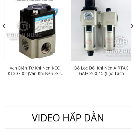
Van Điện Từ Khí Nén KCC
Bộ Lọc Đôi Khí Nén AIRTAC
KT307-02 (Van Khí Nén 3/2,
GAFC400-15 (Lọc Tách
Ren 13)
Nước Khí Nén Ren 21)
VIDEO HẤP DẪN