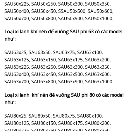
SAU50x225, SAU50x250, SAU50x300, SAU50x350,
SAU50x400, SAU50x450, SSAU50x500, SAU50x600,
SAU50x700, SAU50x800, SAU50x900, SAU50x1000.
Loại xi lanh khí nén đế vuông SAU phi 63 có các model
như :
SAU63x25, SAU63x50, SAU63x75, SAU63x100,
SAU63x125, SAU63x150, SAU63x175, SAU63x200,
SAU63x225, SAU63x250, SAU63x300, SAU63x350,
SAU63x400, SAU63x450, SAU63x500, SAU63x600,
SAU63x700, SAU63x800, SAU63x900, SAU63x1000.
Loại xi lanh khí nén đế vuông SAU phi 80 có các model
như :
SAU80x25, SAU80x50, SAU80x75, SAU80x100,
SAU80x125, SAU80x150, SAU80x175, SAU80x200,
SAU80x225, SAU80x250, SAU80x300, SAU80x350,