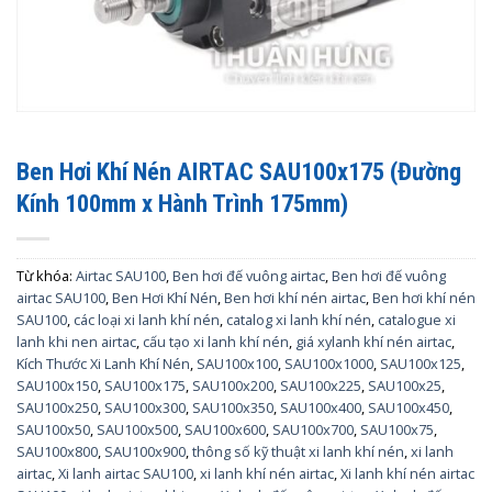
Ben Hơi Khí Nén AIRTAC SAU100x175 (Đường
Kính 100mm x Hành Trình 175mm)
Từ khóa:
Airtac SAU100
,
Ben hơi đế vuông airtac
,
Ben hơi đế vuông
airtac SAU100
,
Ben Hơi Khí Nén
,
Ben hơi khí nén airtac
,
Ben hơi khí nén
SAU100
,
các loại xi lanh khí nén
,
catalog xi lanh khí nén
,
catalogue xi
lanh khi nen airtac
,
cấu tạo xi lanh khí nén
,
giá xylanh khí nén airtac
,
Kích Thước Xi Lanh Khí Nén
,
SAU100x100
,
SAU100x1000
,
SAU100x125
,
SAU100x150
,
SAU100x175
,
SAU100x200
,
SAU100x225
,
SAU100x25
,
SAU100x250
,
SAU100x300
,
SAU100x350
,
SAU100x400
,
SAU100x450
,
SAU100x50
,
SAU100x500
,
SAU100x600
,
SAU100x700
,
SAU100x75
,
SAU100x800
,
SAU100x900
,
thông số kỹ thuật xi lanh khí nén
,
xi lanh
airtac
,
Xi lanh airtac SAU100
,
xi lanh khí nén airtac
,
Xi lanh khí nén airtac