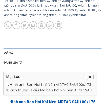
SAU100
,
xi lanh piston khi nen
,
Xy lanh đế vuông airtac
,
Xy lanh đế
vuông airtac SAU100
,
Xy lanh hơi
,
Xy lanh hơi SAU100
,
Xy lanh khí nén
,
Xy lanh khí nén airtac Xi lanh khí nén airtac SAU100
,
Xy lanh SAU100
,
Xy
lanh vuông airtac
,
Xy lanh vuông airtac SAU100
,
xylanh airtac
MÔ TẢ
ĐÁNH GIÁ (0)
Mục Lục
Hình ảnh Ben Hơi Khí Nén AIRTAC SAU100x175
Kích thước và cấu tạo ben hơi khí nén Airtac SAU
Hình ảnh Ben Hơi Khí Nén AIRTAC SAU100x175