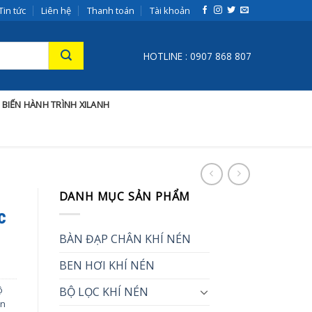
Tin tức
Liên hệ
Thanh toán
Tài khoản
HOTLINE : 0907 868 807
 BIẾN HÀNH TRÌNH XILANH
DANH MỤC SẢN PHẨM
c
BÀN ĐẠP CHÂN KHÍ NÉN
BEN HƠI KHÍ NÉN
ộ
BỘ LỌC KHÍ NÉN
én