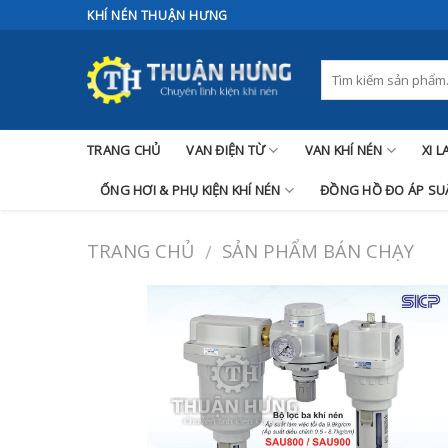
Skip
KHÍ NÉN THUẬN HƯNG
to
content
TRANG CHỦ
VAN ĐIỆN TỪ
VAN KHÍ NÉN
XI 
ỐNG HƠI & PHỤ KIỆN KHÍ NÉN
ĐỒNG HỒ ĐO ÁP SUẤ
TRANG CHỦ
SẢN PHẨM BÁN CHẠY
/