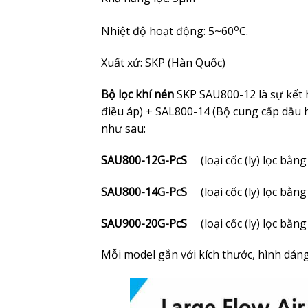
o
Nhiệt độ hoạt động: 5~60
C.
Xuất xứ: SKP (Hàn Quốc)
Bộ lọc khí nén
SKP SAU800-12 là sự kết 
điều áp) + SAL800-14 (Bộ cung cấp dầu h
như sau:
SAU800-12G-PcS
(loại cốc (ly) lọc bằn
SAU800-14G-PcS
(loại cốc (ly) lọc bằn
SAU900-20G-PcS
(loại cốc (ly) lọc bằn
Mỗi model gắn với kích thước, hình dán