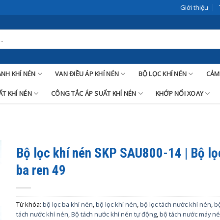
Giới thiệu
LANH KHÍ NÉN
VAN ĐIỀU ÁP KHÍ NÉN
BỘ LỌC KHÍ NÉN
CẢM
T KHÍ NÉN
CÔNG TẮC ÁP SUẤT KHÍ NÉN
KHỚP NỐI XOAY
Bộ lọc khí nén SKP SAU800-14 | Bộ lọ
ba ren 49
Từ khóa:
bộ lọc ba khí nén
,
bộ lọc khí nén
,
bộ lọc tách nước khí nén
,
b
tách nước khí nén
,
Bộ tách nước khí nén tự động
,
bộ tách nước máy n