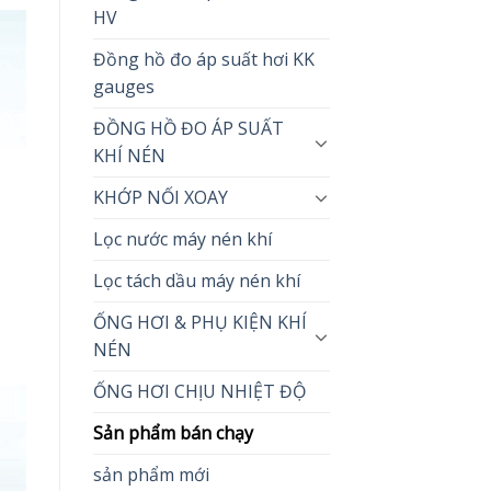
HV
Đồng hồ đo áp suất hơi KK
gauges
ĐỒNG HỒ ĐO ÁP SUẤT
KHÍ NÉN
KHỚP NỐI XOAY
Lọc nước máy nén khí
Lọc tách dầu máy nén khí
ỐNG HƠI & PHỤ KIỆN KHÍ
NÉN
ỐNG HƠI CHỊU NHIỆT ĐỘ
Sản phẩm bán chạy
sản phẩm mới