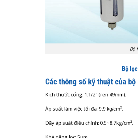
Bộ 
Bộ lọ
Các thông số kỹ thuật của bộ
Kích thước cổng: 1.1/2″ (ren 49mm).
Áp suất làm việc tối đa:
m².
9.9 kg/c
Dãy áp suất điều chỉnh:
0.5
~8
.7
kg/cm².
Khả năng lọc: 5µm