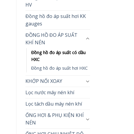
HV
Đồng hồ đo áp suất hơi KK
gauges
ĐỒNG HỒ ĐO ÁP SUẤT
KHÍ NÉN
Đồng hồ đo áp suất có dầu
HXC
Đồng hồ đo áp suất hơi HXC
KHỚP NỐI XOAY
Lọc nước máy nén khí
Lọc tách dầu máy nén khí
ỐNG HƠI & PHỤ KIỆN KHÍ
NÉN
ỐNG HƠI CHỊU NHIỆT ĐỘ