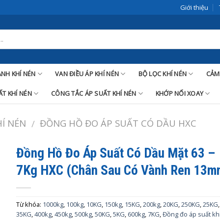
Giới thiệu
LANH KHÍ NÉN
VAN ĐIỀU ÁP KHÍ NÉN
BỘ LỌC KHÍ NÉN
CẢM
T KHÍ NÉN
CÔNG TẮC ÁP SUẤT KHÍ NÉN
KHỚP NỐI XOAY
Í NÉN
ĐỒNG HỒ ĐO ÁP SUẤT CÓ DẦU HXC
/
Đồng Hồ Đo Áp Suất Có Dầu Mặt 63 –
7Kg HXC (Chân Sau Có Vành Ren 13m
Từ khóa:
1000kg
,
100kg
,
10KG
,
150kg
,
15KG
,
200kg
,
20KG
,
250KG
,
25KG
,
35KG
,
400kg
,
450kg
,
500kg
,
50KG
,
5KG
,
600kg
,
7KG
,
Đồng đo áp suất kh