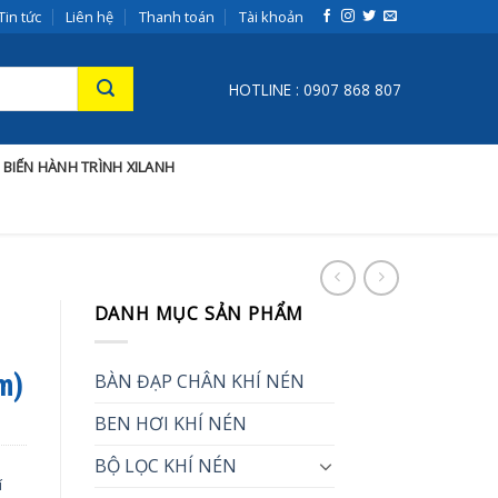
Tin tức
Liên hệ
Thanh toán
Tài khoản
HOTLINE : 0907 868 807
 BIẾN HÀNH TRÌNH XILANH
DANH MỤC SẢN PHẨM
m)
BÀN ĐẠP CHÂN KHÍ NÉN
BEN HƠI KHÍ NÉN
BỘ LỌC KHÍ NÉN
í