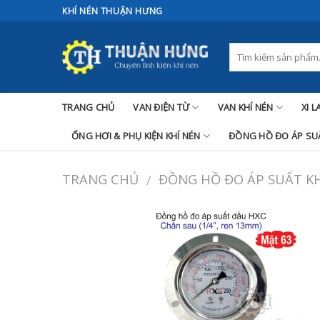
Skip
KHÍ NÉN THUẬN HƯNG
to
content
TRANG CHỦ
VAN ĐIỆN TỪ
VAN KHÍ NÉN
XI 
ỐNG HƠI & PHỤ KIỆN KHÍ NÉN
ĐỒNG HỒ ĐO ÁP SUẤ
TRANG CHỦ
ĐỒNG HỒ ĐO ÁP SUẤT KH
/