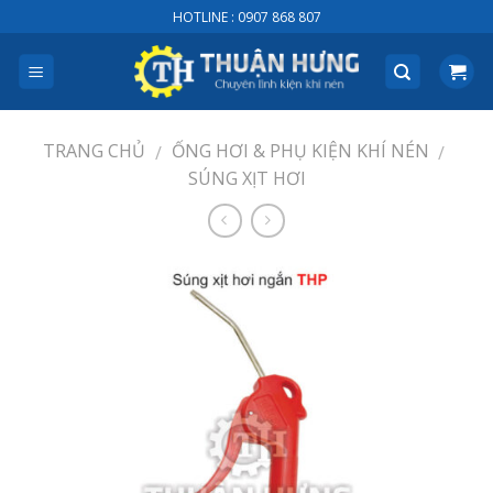
Skip
HOTLINE : 0907 868 807
to
content
TRANG CHỦ
ỐNG HƠI & PHỤ KIỆN KHÍ NÉN
/
/
SÚNG XỊT HƠI