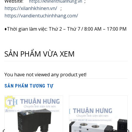
Website:
;
https://khinenthuanhung.vn
https://xilanhkhinen.vn/
;
https://vandientuchinhhang.com/
♦Thời gian làm việc: Thứ 2 – Thứ 7 / 8:00 AM – 17:00 PM
SẢN PHẨM VỪA XEM
You have not viewed any product yet!
SẢN PHẨM TƯƠNG TỰ