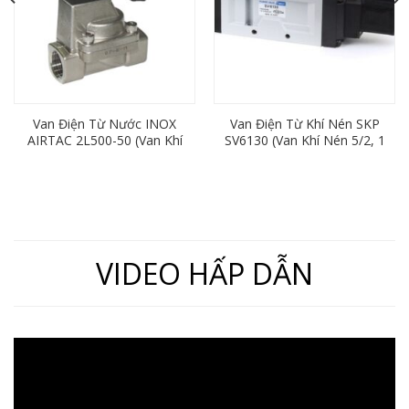
Van Điện Từ Nước INOX
Van Điện Từ Khí Nén SKP
AIRTAC 2L500-50 (Van Khí
SV6130 (Van Khí Nén 5/2, 1
Nén 2/2, Ren 60mm)
Đầu Điện, Ren 21)
VIDEO HẤP DẪN