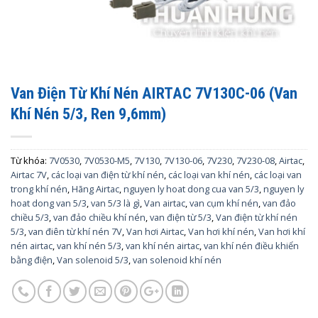
Van Điện Từ Khí Nén AIRTAC 7V130C-06 (Van
Khí Nén 5/3, Ren 9,6mm)
Từ khóa:
7V0530
,
7V0530-M5
,
7V130
,
7V130-06
,
7V230
,
7V230-08
,
Airtac
,
Airtac 7V
,
các loại van điện từ khí nén
,
các loại van khí nén
,
các loại van
trong khí nén
,
Hãng Airtac
,
nguyen ly hoat dong cua van 5/3
,
nguyen ly
hoat dong van 5/3
,
van 5/3 là gì
,
Van airtac
,
van cụm khí nén
,
van đảo
chiều 5/3
,
van đảo chiều khí nén
,
van điện từ 5/3
,
Van điện từ khí nén
5/3
,
van điên từ khí nén 7V
,
Van hơi Airtac
,
Van hơi khí nén
,
Van hơi khí
nén airtac
,
van khí nén 5/3
,
van khí nén airtac
,
van khí nén điều khiển
bằng điện
,
Van solenoid 5/3
,
van solenoid khí nén