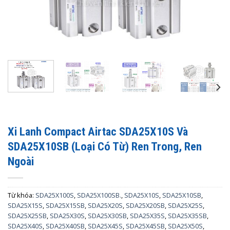
Xi Lanh Compact Airtac SDA25X10S Và
SDA25X10SB (Loại Có Từ) Ren Trong, Ren
Ngoài
Từ khóa:
SDA25X100S
,
SDA25X100SB.
,
SDA25X10S
,
SDA25X10SB
,
SDA25X15S
,
SDA25X15SB
,
SDA25X20S
,
SDA25X20SB
,
SDA25X25S
,
SDA25X25SB
,
SDA25X30S
,
SDA25X30SB
,
SDA25X35S
,
SDA25X35SB
,
SDA25X40S
,
SDA25X40SB
,
SDA25X45S
,
SDA25X45SB
,
SDA25X50S
,