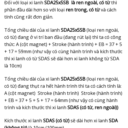
Đối với loại xi lanh
SDA25x5SB là ren ngoài, có từ
thì
phần đầu dài hơn so với loại
ren trong, có từ
và cách
tính cũng rất đơn giản.
Tổng chiều dài của xi lanh
SDA25x5SB
(loại ren ngoài,
có từ) đang ở vi trí ban đầu (đang rút lại) thì ta có công
thức: A (cột magnet) + Stroke (hành trình) + EB = 37 + 5
+ 17 = 59mm (như vậy có cùng hành trình và kích thước
thì xi lanh có từ SDAS sẽ dài hơn xi lanh không từ SDA
là 10cm)
Tổng chiều dài của xi lanh
SDA25x5SB
(loại ren ngoài,
có từ) đang thụt ra hết hành trình thì ta có cách tính là:
A (cột magnet) Stroke (hành trình) Stroke (hành trình)
+ EB = 37 + 5 + 5 + 17 = 64mm (như vậy có cùng hành
trình và kích thước thì xi lanh
SDAS (có từ, ren ngoài))
Kích thước xi lanh
SDAS (có từ)
sẽ dài hơn xi lanh
SDA
(không từ)
là 10cm (100mm)