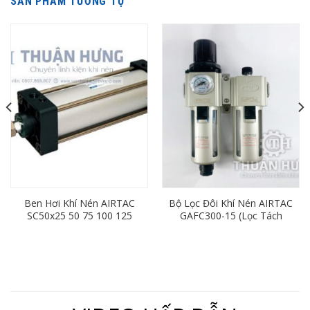
SẢN PHẨM TƯƠNG TỰ
Ben Hơi Khí Nén AIRTAC
Bộ Lọc Đôi Khí Nén AIRTAC
SC50x25 50 75 100 125
GAFC300-15 (Lọc Tách
150 175 200 250 300 350
Nước Khí Nén Ren 21)
400 450 500 600