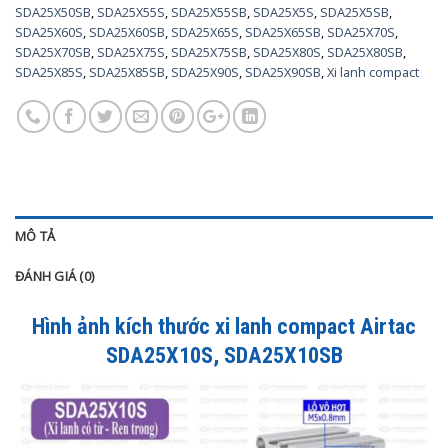
SDA25X50SB
,
SDA25X55S
,
SDA25X55SB
,
SDA25X5S
,
SDA25X5SB
,
SDA25X60S
,
SDA25X60SB
,
SDA25X65S
,
SDA25X65SB
,
SDA25X70S
,
SDA25X70SB
,
SDA25X75S
,
SDA25X75SB
,
SDA25X80S
,
SDA25X80SB
,
SDA25X85S
,
SDA25X85SB
,
SDA25X90S
,
SDA25X90SB
,
Xi lanh compact
MÔ TẢ
ĐÁNH GIÁ (0)
Hình ảnh kích thước xi lanh compact Airtac
SDA25X10S, SDA25X10SB