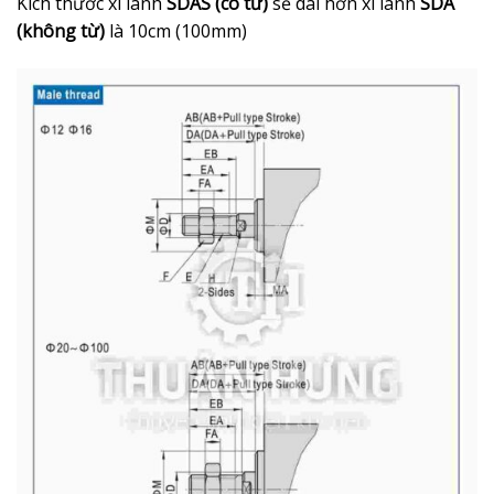
Kích thước xi lanh
SDAS (có từ)
sẽ dài hơn xi lanh
SDA
(không từ)
là 10cm (100mm)