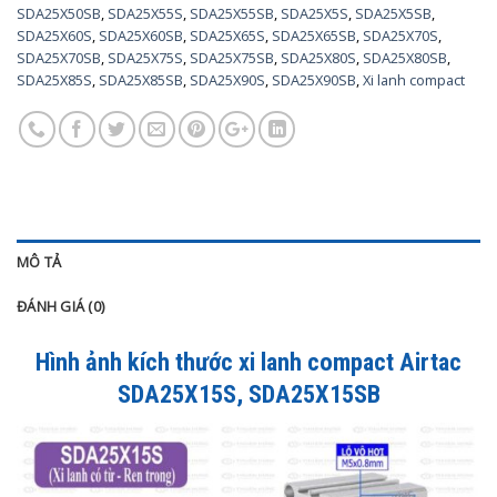
SDA25X50SB
,
SDA25X55S
,
SDA25X55SB
,
SDA25X5S
,
SDA25X5SB
,
SDA25X60S
,
SDA25X60SB
,
SDA25X65S
,
SDA25X65SB
,
SDA25X70S
,
SDA25X70SB
,
SDA25X75S
,
SDA25X75SB
,
SDA25X80S
,
SDA25X80SB
,
SDA25X85S
,
SDA25X85SB
,
SDA25X90S
,
SDA25X90SB
,
Xi lanh compact
MÔ TẢ
ĐÁNH GIÁ (0)
Hình ảnh kích thước xi lanh compact Airtac
SDA25X15S, SDA25X15SB