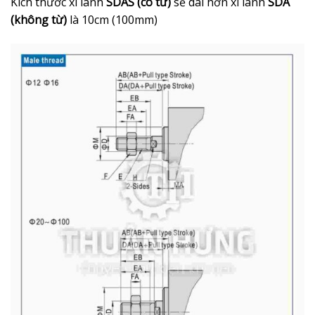
Kích thước xi lanh
SDAS (có từ)
sẽ dài hơn xi lanh
SDA
(không từ)
là 10cm (100mm)