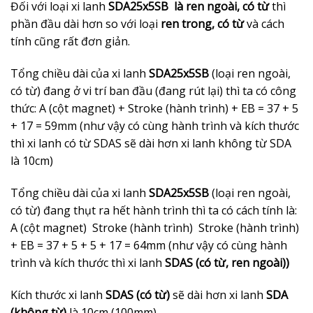
Đối với loại xi lanh
SDA25x5SB là ren ngoài, có từ
thì
phần đầu dài hơn so với loại
ren trong, có từ
và cách
tính cũng rất đơn giản.
Tổng chiều dài của xi lanh
SDA25x5SB
(loại ren ngoài,
có từ) đang ở vi trí ban đầu (đang rút lại) thì ta có công
thức: A (cột magnet) + Stroke (hành trình) + EB = 37 + 5
+ 17 = 59mm (như vậy có cùng hành trình và kích thước
thì xi lanh có từ SDAS sẽ dài hơn xi lanh không từ SDA
là 10cm)
Tổng chiều dài của xi lanh
SDA25x5SB
(loại ren ngoài,
có từ) đang thụt ra hết hành trình thì ta có cách tính là:
A (cột magnet) Stroke (hành trình) Stroke (hành trình)
+ EB = 37 + 5 + 5 + 17 = 64mm (như vậy có cùng hành
trình và kích thước thì xi lanh
SDAS (có từ, ren ngoài))
Kích thước xi lanh
SDAS (có từ)
sẽ dài hơn xi lanh
SDA
(không từ)
là 10cm (100mm)