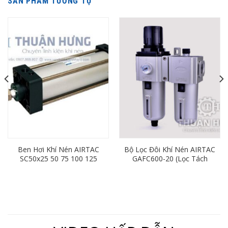
SẢN PHẨM TƯƠNG TỰ
Ben Hơi Khí Nén AIRTAC
Bộ Lọc Đôi Khí Nén AIRTAC
SC50x25 50 75 100 125
GAFC600-20 (Lọc Tách
150 175 200 250 300 350
Nước Khí Nén Ren 27)
400 450 500 600