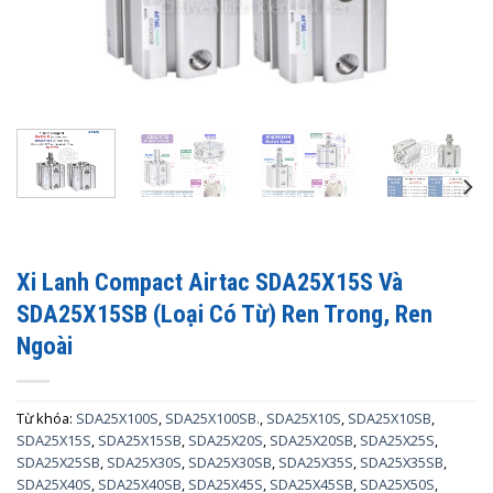
Xi Lanh Compact Airtac SDA25X15S Và
SDA25X15SB (Loại Có Từ) Ren Trong, Ren
Ngoài
Từ khóa:
SDA25X100S
,
SDA25X100SB.
,
SDA25X10S
,
SDA25X10SB
,
SDA25X15S
,
SDA25X15SB
,
SDA25X20S
,
SDA25X20SB
,
SDA25X25S
,
SDA25X25SB
,
SDA25X30S
,
SDA25X30SB
,
SDA25X35S
,
SDA25X35SB
,
SDA25X40S
,
SDA25X40SB
,
SDA25X45S
,
SDA25X45SB
,
SDA25X50S
,